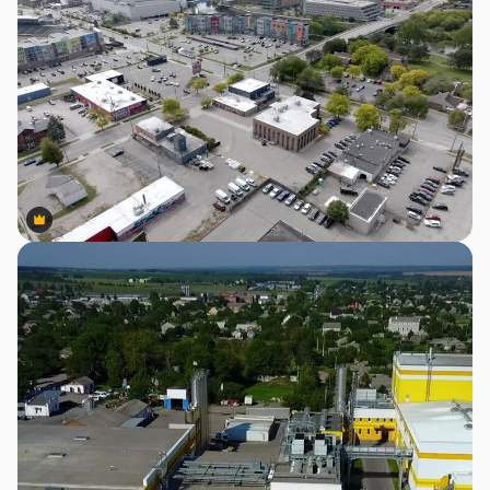
Premium
Premium