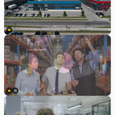
Premium
Premium
Premium
Premium
Generado por IA