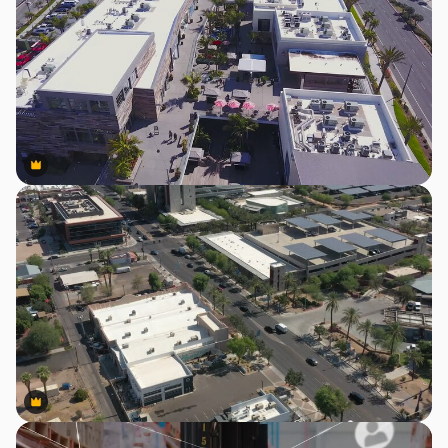
Premium
Premium
Premium
Premium