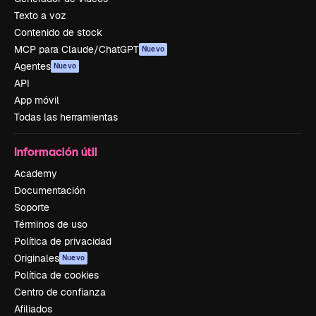
Texto a voz
Contenido de stock
MCP para Claude/ChatGPT
Nuevo
Agentes
Nuevo
API
App móvil
Todas las herramientas
Información útil
Academy
Documentación
Soporte
Términos de uso
Política de privacidad
Originales
Nuevo
Política de cookies
Centro de confianza
Afiliados