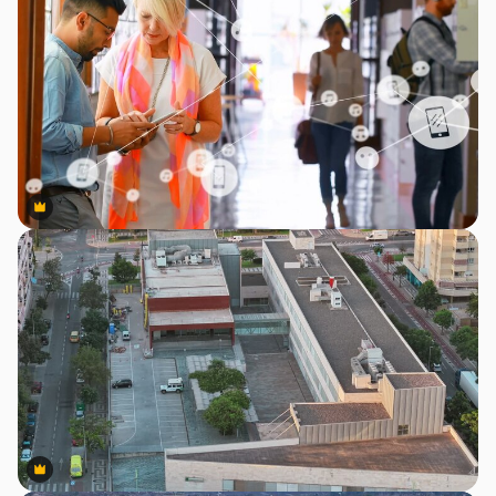
Premium
Premium
Premium
Premium