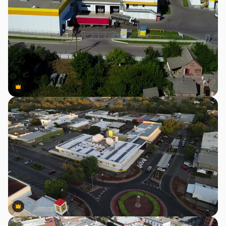
Premium
Premium
Premium
Premium