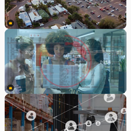
Premium
Premium
Premium
Premium