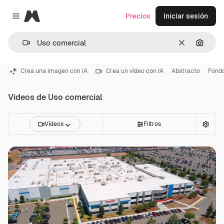
Magnific
Precios
Iniciar sesión
Close menu
Borrar
Buscar
Crea una imagen con IA
Crea un vídeo con IA
Abstracto
Fond
Vídeos de Uso comercial
Vídeos
Filtros