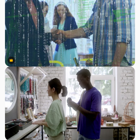
Premium
Premium