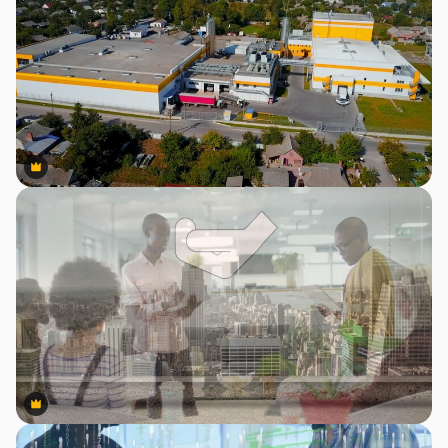
Premium
Premium
Premium
Premium