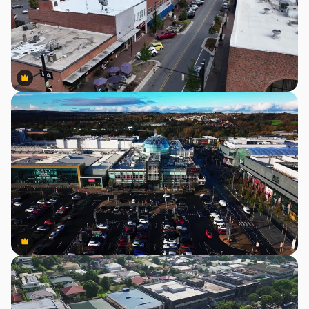
Premium
Premium
Premium
Premium