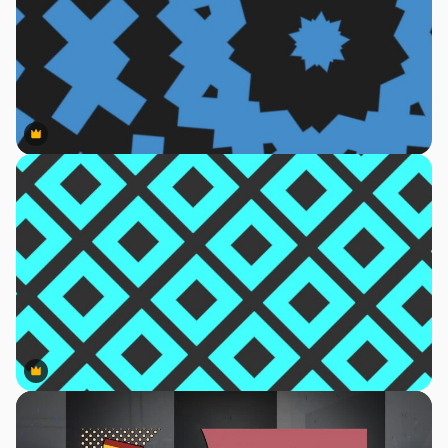
Premium
Premium
Premium
Premium