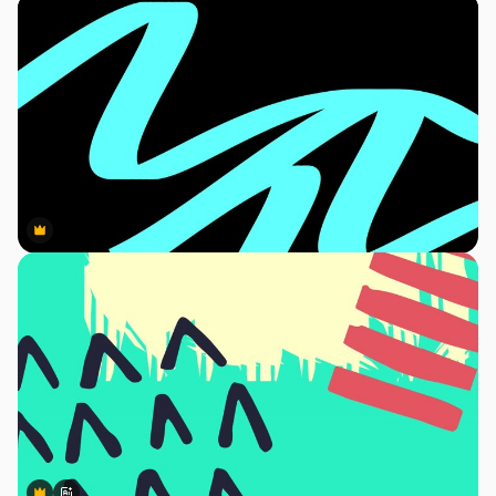
Premium
Premium