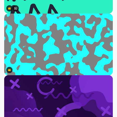
Premium
Premium
Generado por IA
Premium
Premium