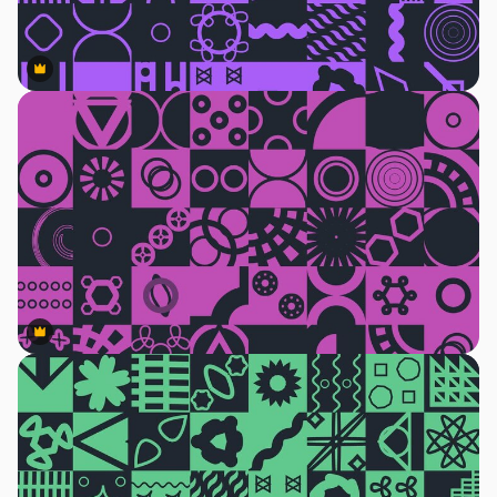
Premium
Premium
Premium
Premium