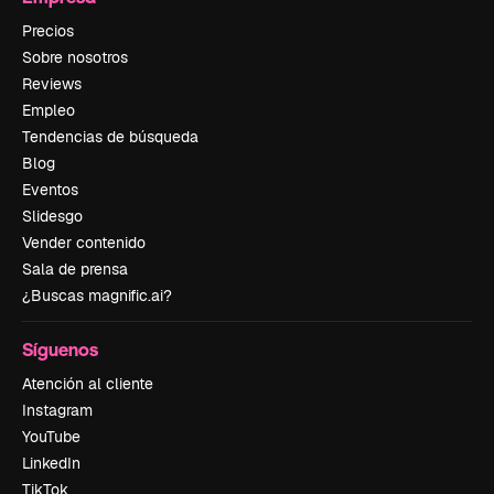
Precios
Sobre nosotros
Reviews
Empleo
Tendencias de búsqueda
Blog
Eventos
Slidesgo
Vender contenido
Sala de prensa
¿Buscas magnific.ai?
Síguenos
Atención al cliente
Instagram
YouTube
LinkedIn
TikTok