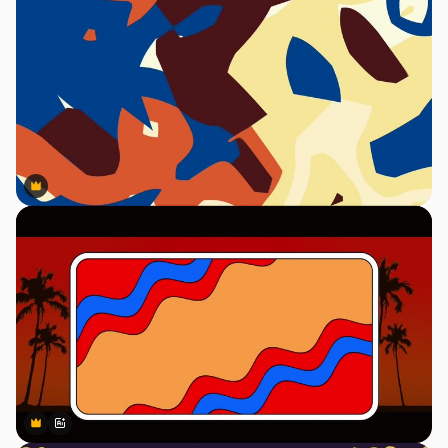
Premium
Premium
Premium
Premium
Generado por IA