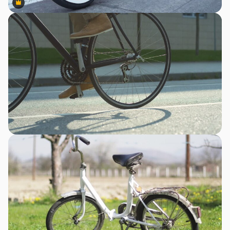
Premium
Premium