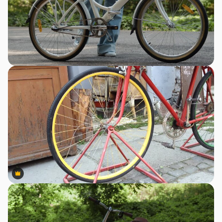
Premium
Premium