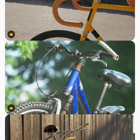
Premium
Premium
Premium
Premium