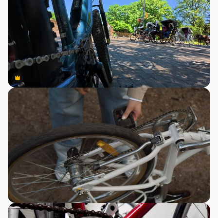
Premium
Premium