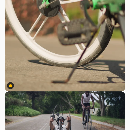
Premium
Premium