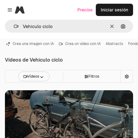
Magnific
Precios
Iniciar sesión
Close menu
Borrar
Buscar
Crea una imagen con IA
Crea un vídeo con IA
Abstracto
Fond
Vídeos de Vehiculo ciclo
Vídeos
Filtros