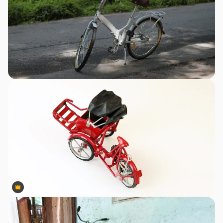
Premium
Premium