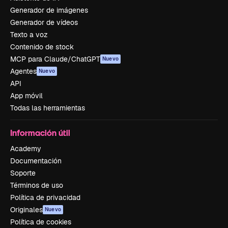
Generador de imágenes
Generador de vídeos
Texto a voz
Contenido de stock
MCP para Claude/ChatGPT
Nuevo
Agentes
Nuevo
API
App móvil
Todas las herramientas
Información útil
Academy
Documentación
Soporte
Términos de uso
Política de privacidad
Originales
Nuevo
Política de cookies