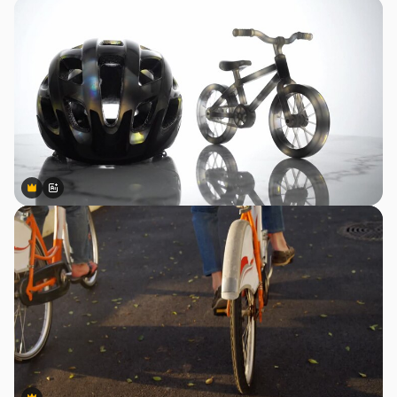
Premium
Premium
Generado por IA