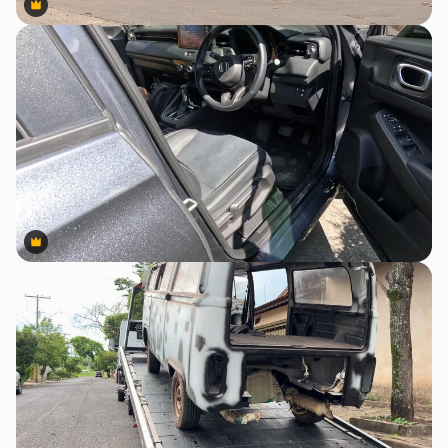
Premium
Premium
Premium
Premium