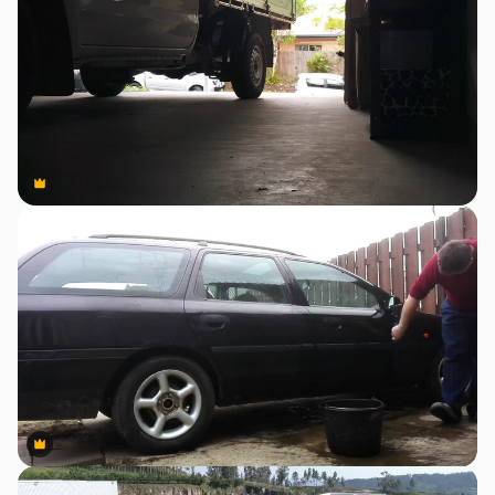
Premium
Premium
Premium
Premium