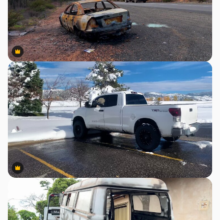
Premium
Premium
Premium
Premium