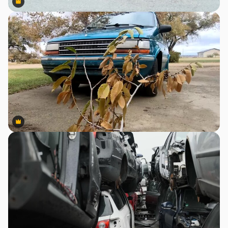
Premium
Premium
Premium
Premium