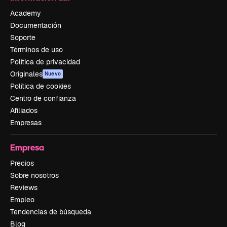
Academy
Documentación
Soporte
Términos de uso
Política de privacidad
Originales
Nuevo
Política de cookies
Centro de confianza
Afiliados
Empresas
Empresa
Precios
Sobre nosotros
Reviews
Empleo
Tendencias de búsqueda
Blog