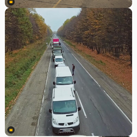
Premium
Premium
Premium
Premium