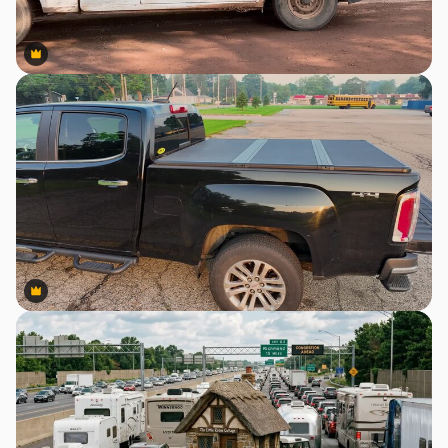
Premium
Premium
Premium
Premium