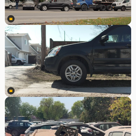
Premium
Premium
Premium
Premium