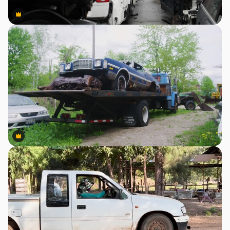
Premium
Premium
Premium
Premium