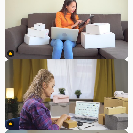
Premium
Premium
Premium
Premium