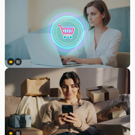
Premium
Premium
Generado por IA