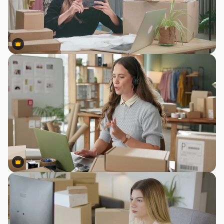
Premium
Premium
Premium
Premium