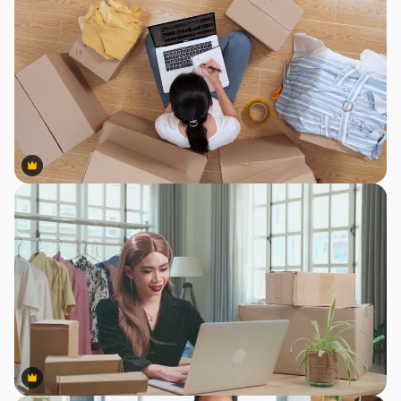
Premium
Premium
Premium
Premium