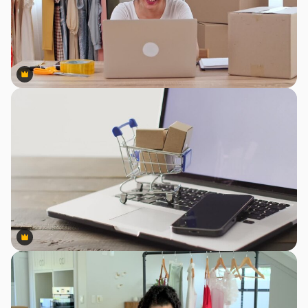
Premium
Premium
Premium
Premium