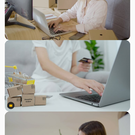
Premium
Premium