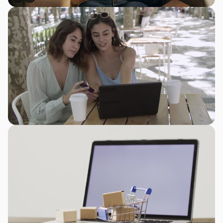
Premium
Premium
Generado por IA