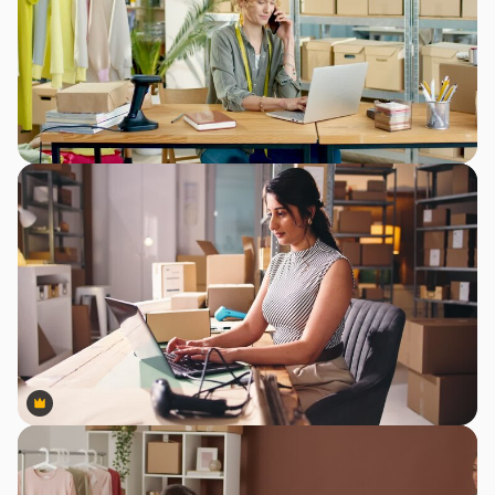
Premium
Premium