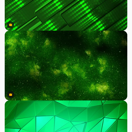
Premium
Premium
Premium
Premium