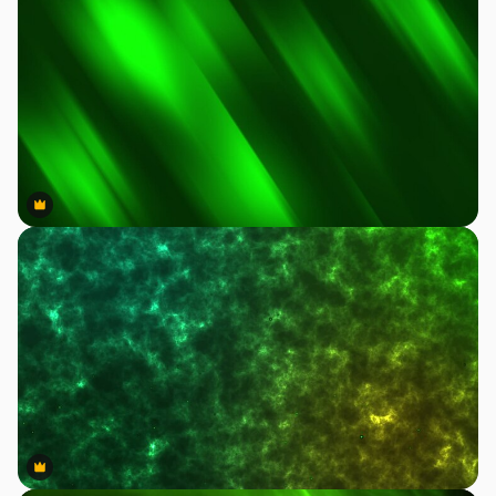
Premium
Premium
Premium
Premium