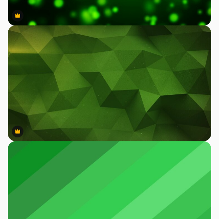
Premium
Premium
Premium
Premium