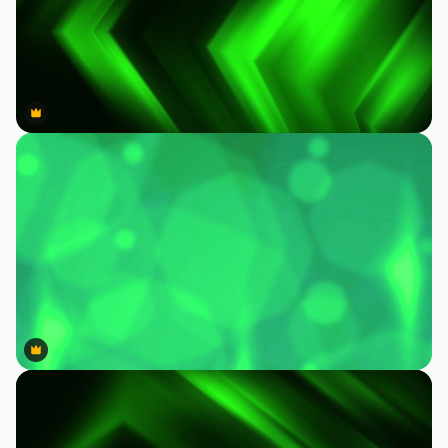
Premium
Premium
Premium
Premium