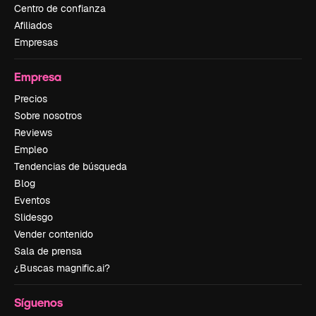
Centro de confianza
Afiliados
Empresas
Empresa
Precios
Sobre nosotros
Reviews
Empleo
Tendencias de búsqueda
Blog
Eventos
Slidesgo
Vender contenido
Sala de prensa
¿Buscas magnific.ai?
Síguenos