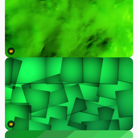
Premium
Premium
Premium
Premium