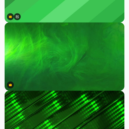
Premium
Premium
Generado por IA
Premium
Premium