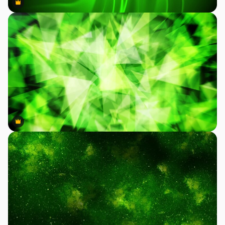
Premium
Premium
Premium
Premium