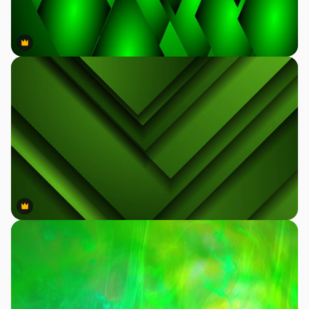
Premium
Premium
Premium
Premium