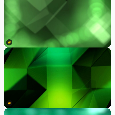
Premium
Premium
Premium
Premium