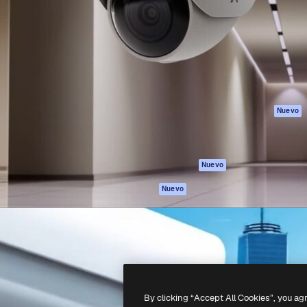
eativa para dirigir tu mejor
Spaces
Academy
 un millón de suscriptores
Asistente de IA
Documentación
, empresas, agencias y
Generador de
Soporte
imágenes
Términos de uso
Generador de
Política de
vídeos
privacidad
Texto a voz
Originales
Nuevo
Contenido de
Política de cooki
stock
Centro de
MCP para
confianza
Nuevo
Claude/ChatGPT
Afiliados
Agentes
Nuevo
Empresas
API
App móvil
Todas las
herramientas
-
2026
Freepik Company S.L.U.
Todos los derechos reservados
.
By clicking “Accept All Cookies”, you ag