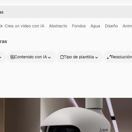
Crea un vídeo con IA
Abstracto
Fondos
Agua
Diseño
Anim
ras
Contenido con IA
Tipo de plantilla
Resolución
Productos
Información úti