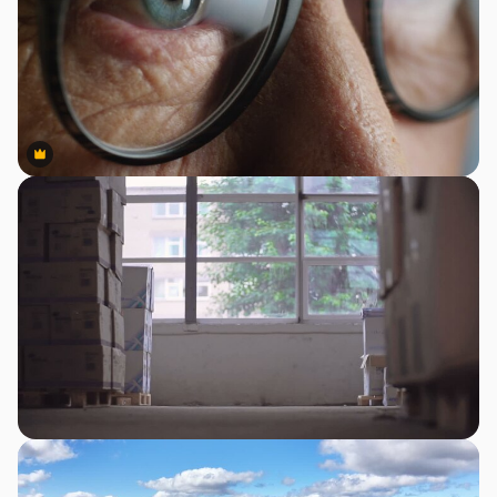
Premium
Premium