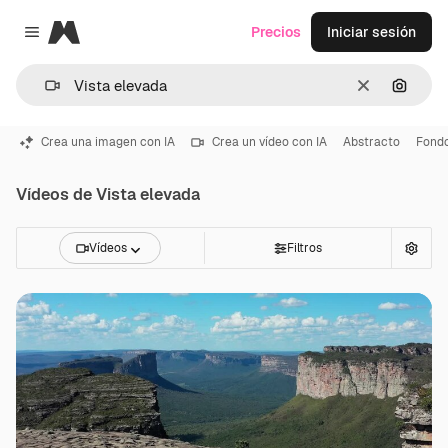
Magnific
Precios
Iniciar sesión
Close menu
Borrar
Buscar
Crea una imagen con IA
Crea un vídeo con IA
Abstracto
Fond
Vídeos de Vista elevada
Vídeos
Filtros