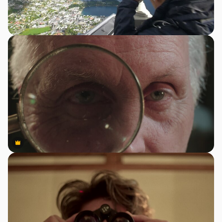
Premium
Premium