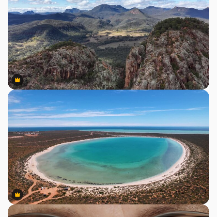
Premium
Premium
Premium
Premium