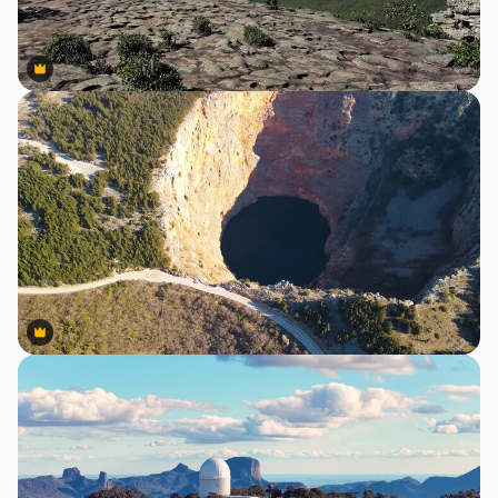
Premium
Premium
Premium
Premium