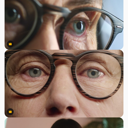
Premium
Premium
Premium
Premium