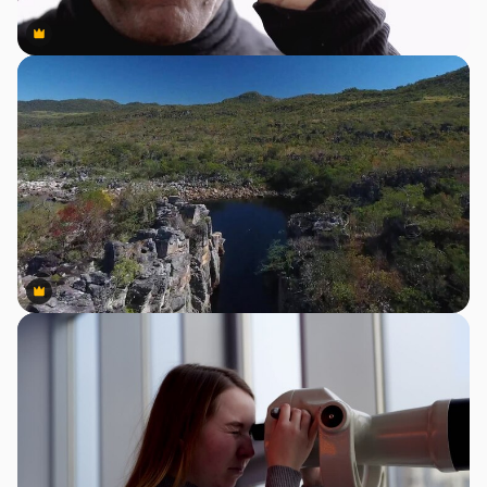
Premium
Premium
Premium
Premium