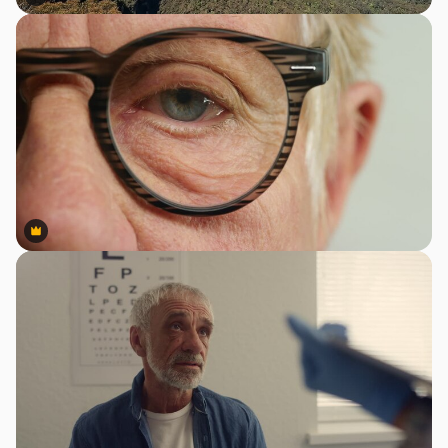
Premium
Premium
Premium
Premium