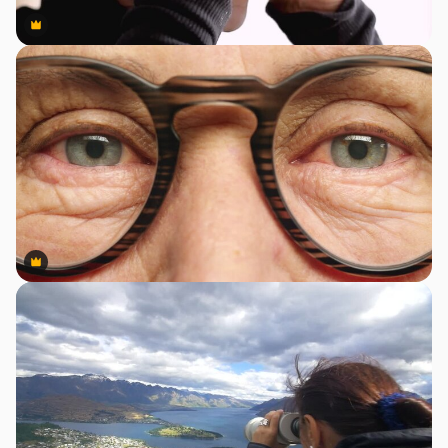
Premium
Premium
Premium
Premium