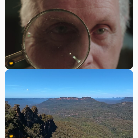
Premium
Premium