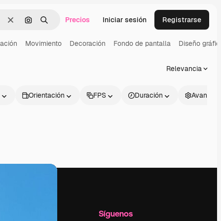
Precios
Iniciar sesión
Registrarse
Borrar
Buscar por imagen
Buscar
ación
Movimiento
Decoración
Fondo de pantalla
Diseño gráfic
Relevancia
Orientación
FPS
Duración
Avanzad
l
Empresa
Síguenos