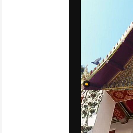
La plataforma cr
trabajo. Más de
entre creativos
estudios.
Español
Premium
Premium
Premium
Premium
Premium
Premium
Premium
Premium
Premium
Premium
Premium
Premium
Premium
Premium
Premium
Premium
Premium
Premium
Premium
Premium
Premium
Premium
Premium
Premium
Premium
Premium
Premium
Premium
Premium
Premium
Premium
Premium
Premium
Premium
Premium
Premium
Premium
Premium
Premium
Premium
Premium
Premium
Premium
Premium
Premium
Premium
Premium
Premium
Premium
Premium
Premium
Premium
Premium
Premium
Premium
Premium
Premium
Premium
Copyright © 2010