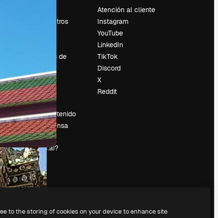
Precios
Atención al cliente
Sobre nosotros
Instagram
Reviews
YouTube
Empleo
LinkedIn
Tendencias de
TikTok
búsqueda
Discord
Blog
X
es
Eventos
Reddit
Slidesgo
Vender contenido
Sala de prensa
¿Buscas
magnific.ai?
ree to the storing of cookies on your device to enhance site