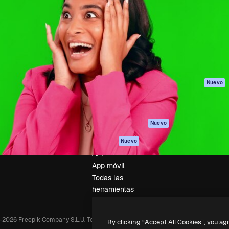
eativa para dirigir tu mejor
Spaces
Academy
 un millón de suscriptores
Asistente de IA
Documentación
, empresas, agencias y
Generador de
Soporte
imágenes
Términos de uso
Generador de
Política de
vídeos
privacidad
Texto a voz
Originales
Nuevo
Contenido de
Política de cooki
stock
Centro de
MCP para
confianza
Nuevo
Claude/ChatGPT
Afiliados
Agentes
Nuevo
Empresas
API
App móvil
Todas las
herramientas
-
2026
Freepik Company S.L.U.
Todos los derechos reservados
.
By clicking “Accept All Cookies”, you ag