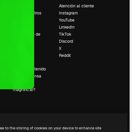
Precios
Atención al cliente
Sobre nosotros
Instagram
Reviews
YouTube
Empleo
LinkedIn
Tendencias de
TikTok
búsqueda
Discord
Blog
X
es
Eventos
Reddit
Slidesgo
Vender contenido
Sala de prensa
¿Buscas
magnific.ai?
ree to the storing of cookies on your device to enhance site