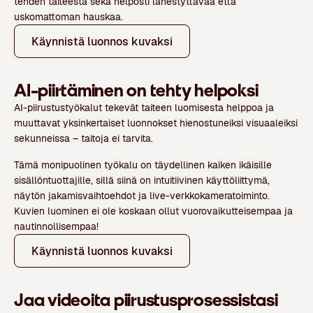
tehden taiteesta sekä helposti lähestyttävää että
uskomattoman hauskaa.
Käynnistä luonnos kuvaksi
AI-piirtäminen on tehty helpoksi
AI-piirustustyökalut tekevät taiteen luomisesta helppoa ja
muuttavat yksinkertaiset luonnokset hienostuneiksi visuaaleiksi
sekunneissa – taitoja ei tarvita.
Tämä monipuolinen työkalu on täydellinen kaiken ikäisille
sisällöntuottajille, sillä siinä on intuitiivinen käyttöliittymä,
näytön jakamisvaihtoehdot ja live-verkkokameratoiminto.
Kuvien luominen ei ole koskaan ollut vuorovaikutteisempaa ja
nautinnollisempaa!
Käynnistä luonnos kuvaksi
Jaa videoita piirustusprosessistasi