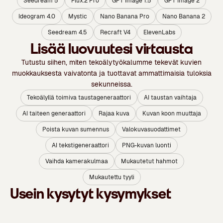
Seedream 5
Flux.2 Pro
GPT Image 1.5
GPT Image 2
Ideogram 4.0
Mystic
Nano Banana Pro
Nano Banana 2
Seedream 4.5
Recraft V4
ElevenLabs
Lisää luovuutesi virtausta
Tutustu siihen, miten tekoälytyökalumme tekevät kuvien
muokkauksesta vaivatonta ja tuottavat ammattimaisia tuloksia
sekunneissa.
Tekoälyllä toimiva taustageneraattori
AI taustan vaihtaja
AI taiteen generaattori
Rajaa kuva
Kuvan koon muuttaja
Poista kuvan sumennus
Valokuvasuodattimet
AI tekstigeneraattori
PNG-kuvan luonti
Vaihda kamerakulmaa
Mukautetut hahmot
Mukautettu tyyli
Usein kysytyt kysymykset