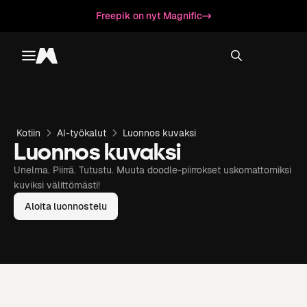
Freepik on nyt Magnific
Toggle menu
Magnific
Kotiin
AI-työkalut
Luonnos kuvaksi
Luonnos kuvaksi
Unelma. Piirrä. Tutustu. Muuta doodle-piirrokset uskomattomiksi
kuviksi välittömästi!
Aloita luonnostelu