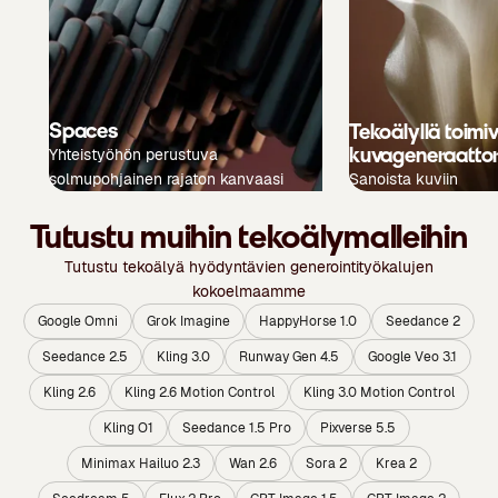
Spaces
Tekoälyllä toimi
kuvageneraattor
Yhteistyöhön perustuva
solmupohjainen rajaton kanvaasi
Sanoista kuviin
Tutustu muihin tekoälymalleihin
Tutustu tekoälyä hyödyntävien generointityökalujen
kokoelmaamme
Google Omni
Grok Imagine
HappyHorse 1.0
Seedance 2
Seedance 2.5
Kling 3.0
Runway Gen 4.5
Google Veo 3.1
Kling 2.6
Kling 2.6 Motion Control
Kling 3.0 Motion Control
Kling O1
Seedance 1.5 Pro
Pixverse 5.5
Minimax Hailuo 2.3
Wan 2.6
Sora 2
Krea 2