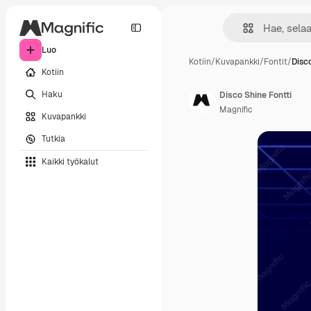
Luo
Kotiin
/
Kuvapankki
/
Fontit
/
Disc
Kotiin
Haku
Disco Shine Fontti
Magnific
Kuvapankki
Tutkia
Kaikki työkalut