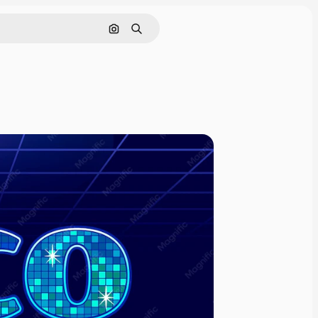
Hae kuvan perusteella
Haku