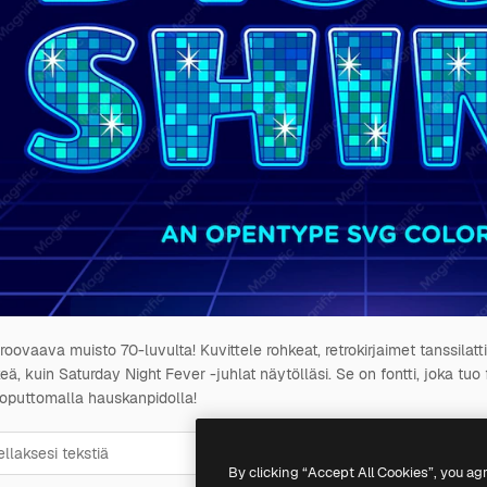
roovaava muisto 70-luvulta! Kuvittele rohkeat, retrokirjaimet tanssilat
eä, kuin Saturday Night Fever -juhlat näytölläsi. Se on fontti, joka tu
loputtomalla hauskanpidolla!
24
pt
36
pt
48
pt
By clicking “Accept All Cookies”, you ag