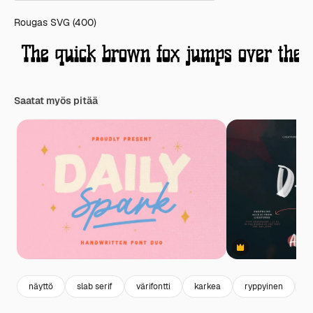
Rougas SVG (400)
Saatat myös pitää
Premium
näyttö
slab serif
värifontti
karkea
ryppyinen
n