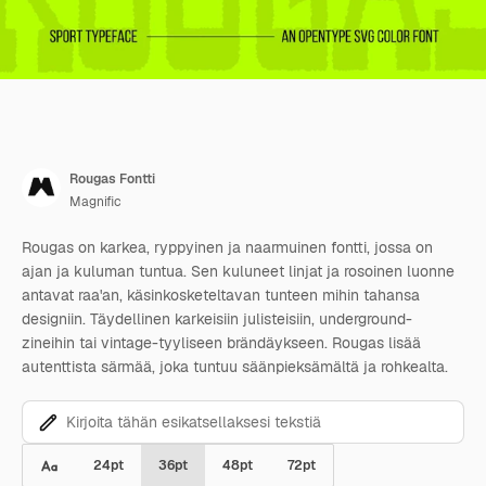
Rougas Fontti
Magnific
Rougas on karkea, ryppyinen ja naarmuinen fontti, jossa on
ajan ja kuluman tuntua. Sen kuluneet linjat ja rosoinen luonne
antavat raa'an, käsinkosketeltavan tunteen mihin tahansa
designiin. Täydellinen karkeisiin julisteisiin, underground-
zineihin tai vintage-tyyliseen brändäykseen. Rougas lisää
autenttista särmää, joka tuntuu säänpieksämältä ja rohkealta.
24
pt
36
pt
48
pt
72
pt