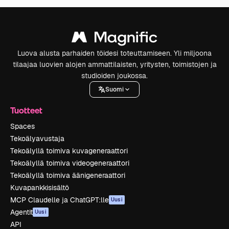
Luova alusta parhaiden töidesi toteuttamiseen. Yli miljoona
tilaajaa luovien alojen ammattilaisten, yritysten, toimistojen ja
studioiden joukossa.
Suomi
Tuotteet
Spaces
Tekoälyavustaja
Tekoälyllä toimiva kuvageneraattori
Tekoälyllä toimiva videogeneraattori
Tekoälyllä toimiva äänigeneraattori
Kuvapankkisisältö
MCP Claudelle ja ChatGPT:lle
Uusi
Agentit
Uusi
API