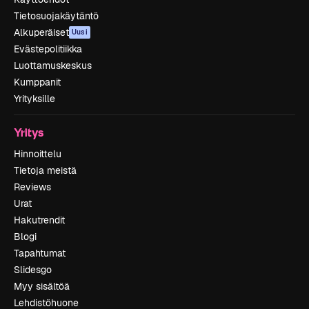
Tietosuojakäytäntö
Alkuperäiset
Uusi
Evästepolitiikka
Luottamuskeskus
Kumppanit
Yrityksille
Yritys
Hinnoittelu
Tietoja meistä
Reviews
Urat
Hakutrendit
Blogi
Tapahtumat
Slidesgo
Myy sisältöä
Lehdistöhuone