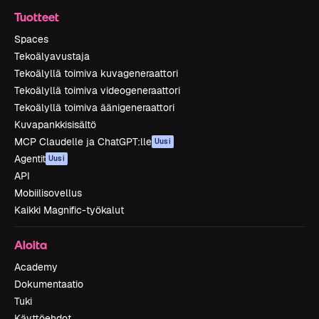
Tuotteet
Spaces
Tekoälyavustaja
Tekoälyllä toimiva kuvageneraattori
Tekoälyllä toimiva videogeneraattori
Tekoälyllä toimiva äänigeneraattori
Kuvapankkisisältö
MCP Claudelle ja ChatGPT:lle
Uusi
Agentit
Uusi
API
Mobiilisovellus
Kaikki Magnific-työkalut
Aloita
Academy
Dokumentaatio
Tuki
Käyttöehdot