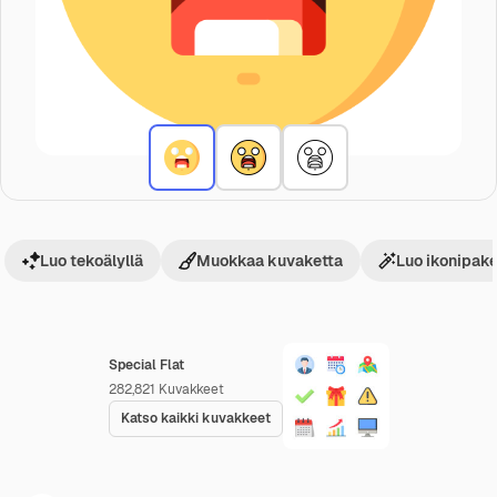
Luo tekoälyllä
Muokkaa kuvaketta
Luo ikonipake
Special Flat
282,821
Kuvakkeet
Katso kaikki kuvakkeet