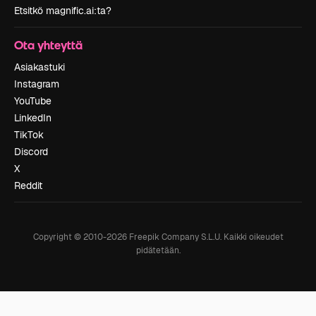
Etsitkö magnific.ai:ta?
Ota yhteyttä
Asiakastuki
Instagram
YouTube
LinkedIn
TikTok
Discord
X
Reddit
Copyright © 2010-
2026
Freepik Company S.L.U.
Kaikki oikeudet
pidätetään
.