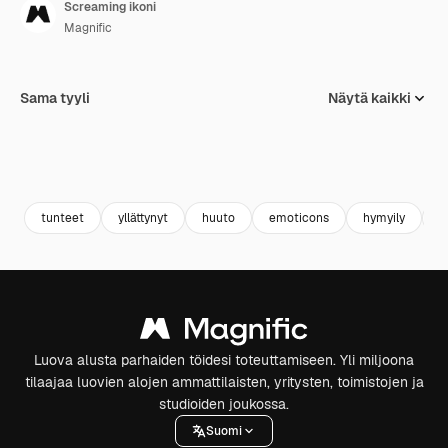
Screaming ikoni
Magnific
Sama tyyli
Näytä kaikki
tunteet
yllättynyt
huuto
emoticons
hymyily
e
Luova alusta parhaiden töidesi toteuttamiseen. Yli miljoona
tilaajaa luovien alojen ammattilaisten, yritysten, toimistojen ja
studioiden joukossa.
Suomi