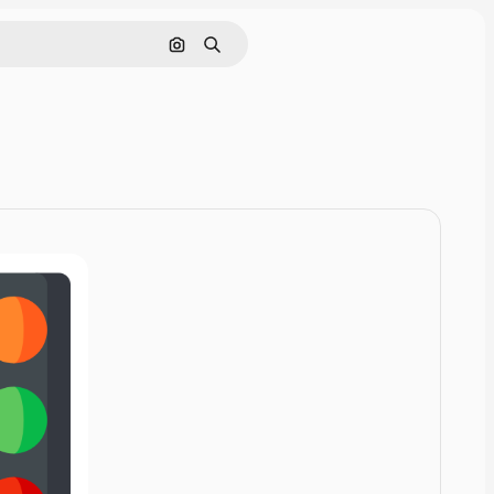
Hae kuvan perusteella
Haku