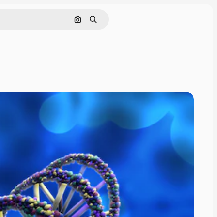
Hae kuvan perusteella
Haku