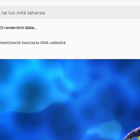
D-renderöinti lääke…
eteellisestä taustasta DNA-säikeillä