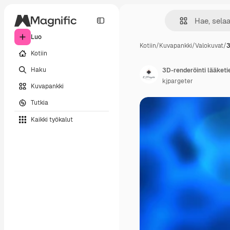
Luo
Kotiin
/
Kuvapankki
/
Valokuvat
/
3
Kotiin
Haku
3D-renderöinti lääketi
kjpargeter
Kuvapankki
Tutkia
Kaikki työkalut