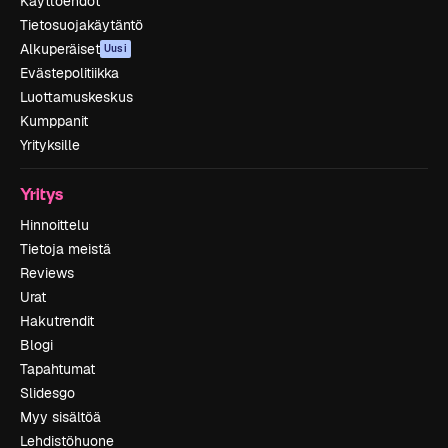
Käyttöehdot
Tietosuojakäytäntö
Alkuperäiset
Uusi
Evästepolitiikka
Luottamuskeskus
Kumppanit
Yrityksille
Yritys
Hinnoittelu
Tietoja meistä
Reviews
Urat
Hakutrendit
Blogi
Tapahtumat
Slidesgo
Myy sisältöä
Lehdistöhuone