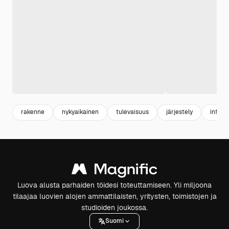
rakenne
nykyaikainen
tulevaisuus
järjestely
inform
Luova alusta parhaiden töidesi toteuttamiseen. Yli miljoona
tilaajaa luovien alojen ammattilaisten, yritysten, toimistojen ja
studioiden joukossa.
Suomi