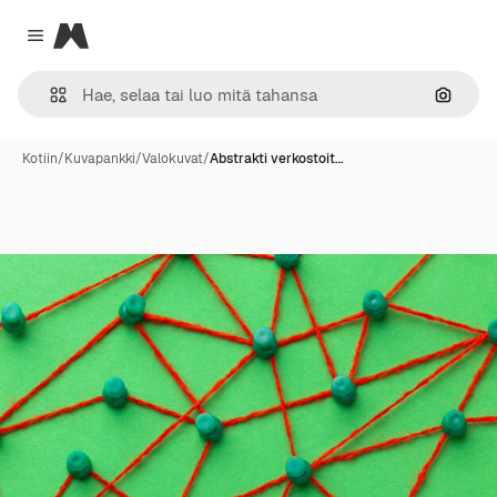
Magnific
Close menu
Hae ku
Kotiin
/
Kuvapankki
/
Valokuvat
/
Abstrakti verkostoit…