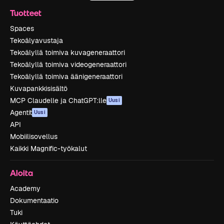
Tuotteet
Spaces
Tekoälyavustaja
Tekoälyllä toimiva kuvageneraattori
Tekoälyllä toimiva videogeneraattori
Tekoälyllä toimiva äänigeneraattori
Kuvapankkisisältö
MCP Claudelle ja ChatGPT:lle
Uusi
Agentit
Uusi
API
Mobiilisovellus
Kaikki Magnific-työkalut
Aloita
Academy
Dokumentaatio
Tuki