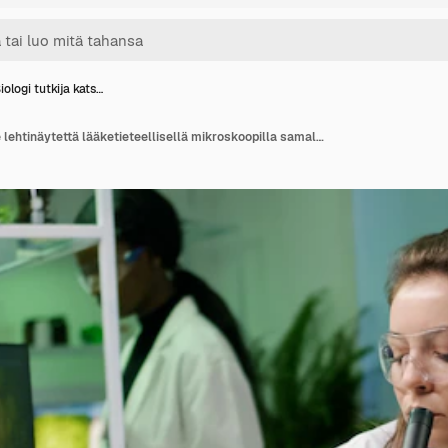
iologi tutkija kats…
Biologi tutkija katselee lehtinäytettä lääketieteellisellä mikroskoopilla samalla kun kirjoittaa gmo-asiantuntemusta muistilehtiöön. Kemisti tutkii biologista löytöä kasvista työskennellessään lääkelaboratoriossa