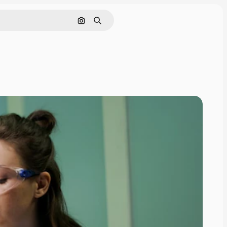
Hae kuvan perusteella
Haku