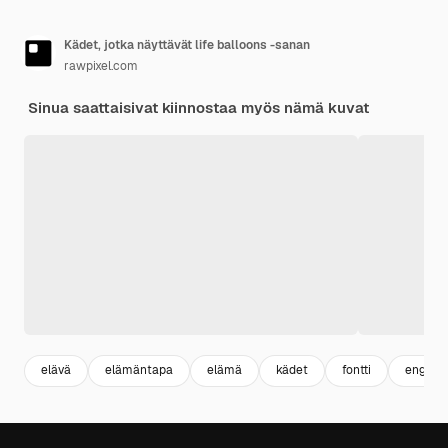
Kädet, jotka näyttävät life balloons -sanan
rawpixel.com
Sinua saattaisivat kiinnostaa myös nämä kuvat
elävä
elämäntapa
elämä
kädet
fontti
englant