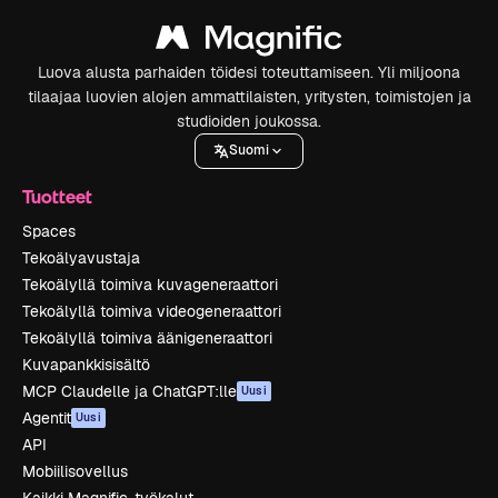
Luova alusta parhaiden töidesi toteuttamiseen. Yli miljoona
tilaajaa luovien alojen ammattilaisten, yritysten, toimistojen ja
studioiden joukossa.
Suomi
Tuotteet
Spaces
Tekoälyavustaja
Tekoälyllä toimiva kuvageneraattori
Tekoälyllä toimiva videogeneraattori
Tekoälyllä toimiva äänigeneraattori
Kuvapankkisisältö
MCP Claudelle ja ChatGPT:lle
Uusi
Agentit
Uusi
API
Mobiilisovellus
Kaikki Magnific-työkalut