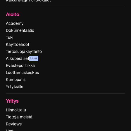
Aloita
Academy
Dokumentaatio
Tuki
Käyttöehdot
Tietosuojakäytäntö
Alkuperäiset
Uusi
Evästepolitiikka
Luottamuskeskus
Kumppanit
Yrityksille
Yritys
Hinnoittelu
Tietoja meistä
Reviews
Urat