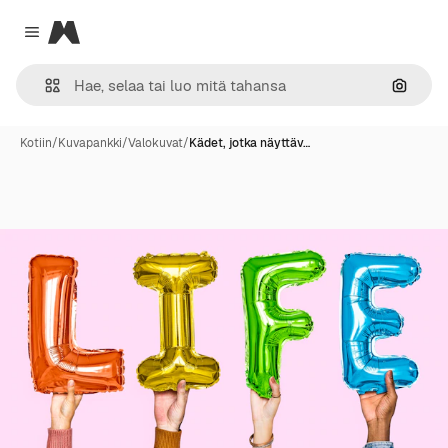
Magnific
Close menu
Hae ku
Kotiin
/
Kuvapankki
/
Valokuvat
/
Kädet, jotka näyttäv…