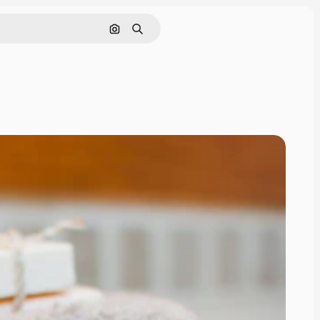
Hae kuvan perusteella
Haku