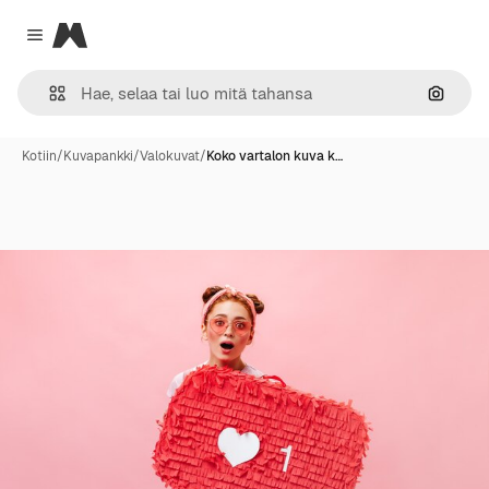
Magnific
Close menu
Hae ku
Kotiin
/
Kuvapankki
/
Valokuvat
/
Koko vartalon kuva k…