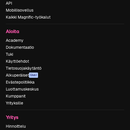
API
Mobiilisovellus
Kaikki Magnific-työkalut
Aloita
Academy
Dokumentaatio
Tuki
Käyttöehdot
Tietosuojakäytäntö
Alkuperäiset
Uusi
Evästepolitiikka
Luottamuskeskus
Kumppanit
Yrityksille
Yritys
Hinnoittelu