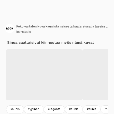
Koko vartalon kuva kauniista naisesta haalareissa ja laseissa pitäen peukku ylös -merkkiä vaaleanpunaisella taustalla.
lookstudio
Sinua saattaisivat kiinnostaa myös nämä kuvat
kaunis
tyylinen
elegantti
kaunis
kaunis
malli