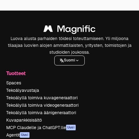
Luova alusta parhaiden töidesi toteuttamiseen. Yli miljoona
tilaajaa luovien alojen ammattilaisten, yritysten, toimistojen ja
studioiden joukossa.
Suomi
Tuotteet
Spaces
Tekoälyavustaja
Tekoälyllä toimiva kuvageneraattori
Tekoälyllä toimiva videogeneraattori
Tekoälyllä toimiva äänigeneraattori
Kuvapankkisisältö
MCP Claudelle ja ChatGPT:lle
Uusi
Agentit
Uusi