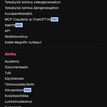
Tekoälyllä toimiva videogeneraattori
Tekoälyllä toimiva äänigeneraattori
Kuvapankkisisältö
MCP Claudelle ja ChatGPT:lle
Uusi
Agentit
Uusi
API
Mobiilisovellus
Kaikki Magnific-työkalut
Aloita
Academy
Dokumentaatio
Tuki
Käyttöehdot
Tietosuojakäytäntö
Alkuperäiset
Uusi
Evästepolitiikka
Luottamuskeskus