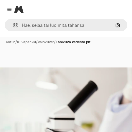
Magnific
Close menu
Hae ku
Kotiin
/
Kuvapankki
/
Valokuvat
/
Lähikuva kädestä pit…