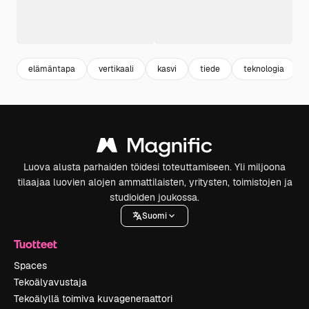
elämäntapa
vertikaali
kasvi
tiede
teknologia
Luova alusta parhaiden töidesi toteuttamiseen. Yli miljoona
tilaajaa luovien alojen ammattilaisten, yritysten, toimistojen ja
studioiden joukossa.
Suomi
Tuotteet
Spaces
Tekoälyavustaja
Tekoälyllä toimiva kuvageneraattori