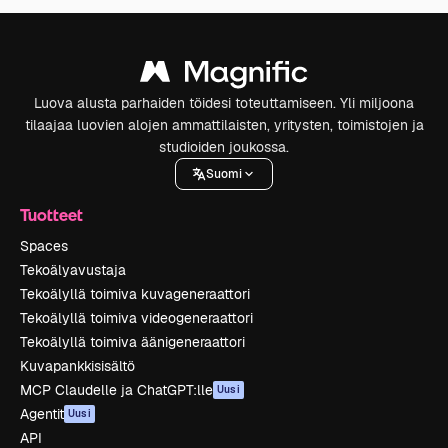
Luova alusta parhaiden töidesi toteuttamiseen. Yli miljoona
tilaajaa luovien alojen ammattilaisten, yritysten, toimistojen ja
studioiden joukossa.
Suomi
Tuotteet
Spaces
Tekoälyavustaja
Tekoälyllä toimiva kuvageneraattori
Tekoälyllä toimiva videogeneraattori
Tekoälyllä toimiva äänigeneraattori
Kuvapankkisisältö
MCP Claudelle ja ChatGPT:lle
Uusi
Agentit
Uusi
API