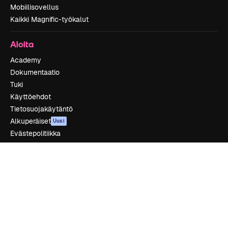
Mobiilisovellus
Kaikki Magnific-työkalut
Aloita
Academy
Dokumentaatio
Tuki
Käyttöehdot
Tietosuojakäytäntö
Alkuperäiset
Uusi
Evästepolitiikka
Luottamuskeskus
Kumppanit
Yrityksille
Yritys
Hinnoittelu
Tietoja meistä