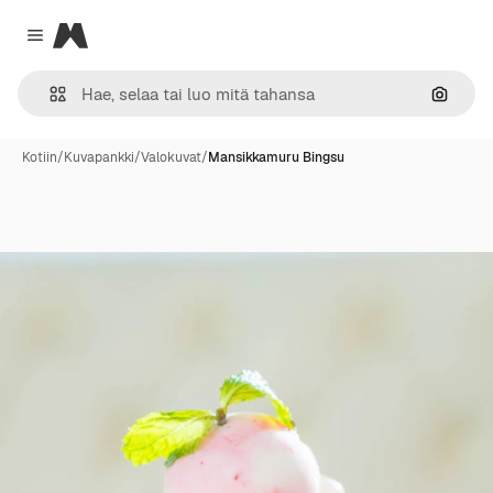
Magnific
Close menu
Hae ku
Kotiin
/
Kuvapankki
/
Valokuvat
/
Mansikkamuru Bingsu