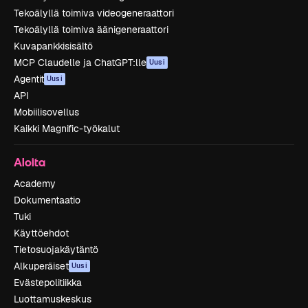
Tekoälyllä toimiva videogeneraattori
Tekoälyllä toimiva äänigeneraattori
Kuvapankkisisältö
MCP Claudelle ja ChatGPT:lle
Uusi
Agentit
Uusi
API
Mobiilisovellus
Kaikki Magnific-työkalut
Aloita
Academy
Dokumentaatio
Tuki
Käyttöehdot
Tietosuojakäytäntö
Alkuperäiset
Uusi
Evästepolitiikka
Luottamuskeskus