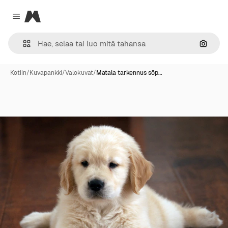
Magnific
Close menu
Hae ku
Kotiin
/
Kuvapankki
/
Valokuvat
/
Matala tarkennus söp…