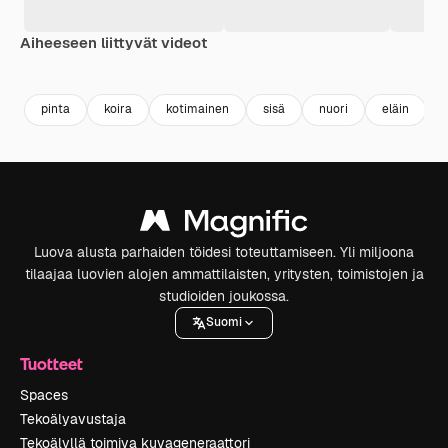
Aiheeseen liittyvät videot
Premium
Premium
Tekoälyn luoma
Premium
Premium
Tekoälyn l
pinta
koira
kotimainen
sisä
nuori
eläin
Luova alusta parhaiden töidesi toteuttamiseen. Yli miljoona
tilaajaa luovien alojen ammattilaisten, yritysten, toimistojen ja
studioiden joukossa.
Suomi
Tuotteet
Spaces
Tekoälyavustaja
Tekoälyllä toimiva kuvageneraattori