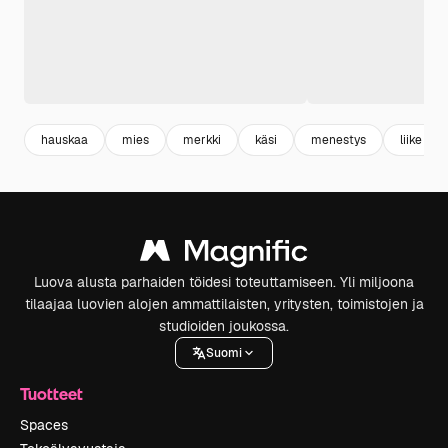
hauskaa
mies
merkki
käsi
menestys
liike
Luova alusta parhaiden töidesi toteuttamiseen. Yli miljoona
tilaajaa luovien alojen ammattilaisten, yritysten, toimistojen ja
studioiden joukossa.
Suomi
Tuotteet
Spaces