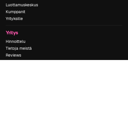
Luottamuskeskus
Kumppanit
Yrityksille
Yritys
Hinnoittelu
Tietoja meistä
Reviews
Urat
Hakutrendit
Blogi
Tapahtumat
Slidesgo
Myy sisältöä
Lehdistöhuone
Etsitkö magnific.ai:ta?
Ota yhteyttä