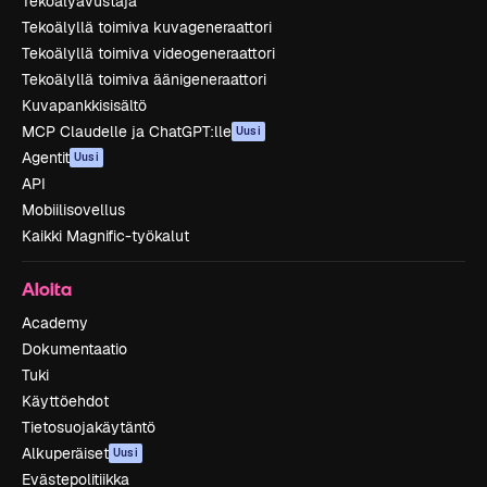
Tekoälyavustaja
Tekoälyllä toimiva kuvageneraattori
Tekoälyllä toimiva videogeneraattori
Tekoälyllä toimiva äänigeneraattori
Kuvapankkisisältö
MCP Claudelle ja ChatGPT:lle
Uusi
Agentit
Uusi
API
Mobiilisovellus
Kaikki Magnific-työkalut
Aloita
Academy
Dokumentaatio
Tuki
Käyttöehdot
Tietosuojakäytäntö
Alkuperäiset
Uusi
Evästepolitiikka