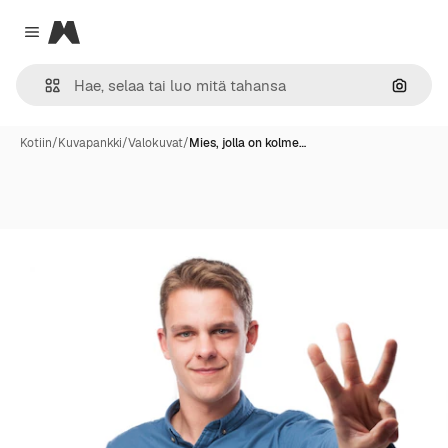
Magnific
Close menu
Hae ku
Kotiin
/
Kuvapankki
/
Valokuvat
/
Mies, jolla on kolme…