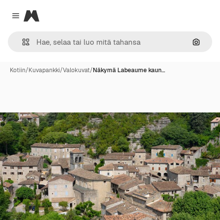
Magnific
Close menu
Hae ku
Kotiin
/
Kuvapankki
/
Valokuvat
/
Näkymä Labeaume kaun…