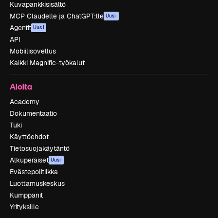
Kuvapankkisisältö
MCP Claudelle ja ChatGPT:lle
Uusi
Agentit
Uusi
API
Mobiilisovellus
Kaikki Magnific-työkalut
Aloita
Academy
Dokumentaatio
Tuki
Käyttöehdot
Tietosuojakäytäntö
Alkuperäiset
Uusi
Evästepolitiikka
Luottamuskeskus
Kumppanit
Yrityksille