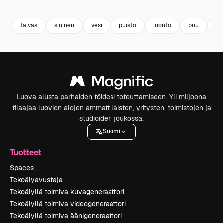
Premium
Premium
Premium
Premium
taivas
sininen
vesi
puisto
luonto
puu
ma
Luova alusta parhaiden töidesi toteuttamiseen. Yli miljoona
tilaajaa luovien alojen ammattilaisten, yritysten, toimistojen ja
studioiden joukossa.
Suomi
Tuotteet
Spaces
Tekoälyavustaja
Tekoälyllä toimiva kuvageneraattori
Tekoälyllä toimiva videogeneraattori
Tekoälyllä toimiva äänigeneraattori