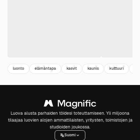
luonto
elämäntapa
kasvit
kaunis
kulttuuri
leh
Luova alusta parhaiden töidesi toteuttamiseen. Yli miljoona
tilaajaa luovien alojen ammattilaisten, yritysten, toimistojen ja
studioiden joukossa.
Suomi