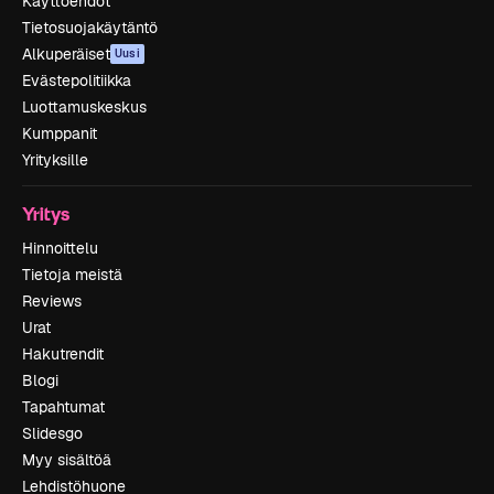
Käyttöehdot
Tietosuojakäytäntö
Alkuperäiset
Uusi
Evästepolitiikka
Luottamuskeskus
Kumppanit
Yrityksille
Yritys
Hinnoittelu
Tietoja meistä
Reviews
Urat
Hakutrendit
Blogi
Tapahtumat
Slidesgo
Myy sisältöä
Lehdistöhuone