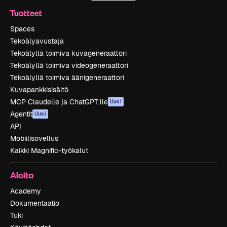
Tuotteet
Spaces
Tekoälyavustaja
Tekoälyllä toimiva kuvageneraattori
Tekoälyllä toimiva videogeneraattori
Tekoälyllä toimiva äänigeneraattori
Kuvapankkisisältö
MCP Claudelle ja ChatGPT:lle
Uusi
Agentit
Uusi
API
Mobiilisovellus
Kaikki Magnific-työkalut
Aloita
Academy
Dokumentaatio
Tuki