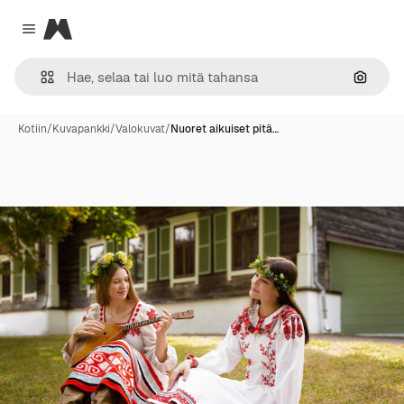
Magnific
Close menu
Hae ku
Kotiin
/
Kuvapankki
/
Valokuvat
/
Nuoret aikuiset pitä…