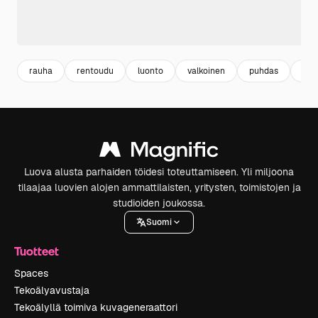
rauha
rentoudu
luonto
valkoinen
puhdas
luo
Luova alusta parhaiden töidesi toteuttamiseen. Yli miljoona
tilaajaa luovien alojen ammattilaisten, yritysten, toimistojen ja
studioiden joukossa.
Suomi
Tuotteet
Spaces
Tekoälyavustaja
Tekoälyllä toimiva kuvageneraattori