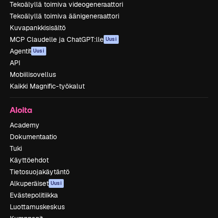
Tekoälyllä toimiva videogeneraattori
Tekoälyllä toimiva äänigeneraattori
Kuvapankkisisältö
MCP Claudelle ja ChatGPT:lle
Uusi
Agentit
Uusi
API
Mobiilisovellus
Kaikki Magnific-työkalut
Aloita
Academy
Dokumentaatio
Tuki
Käyttöehdot
Tietosuojakäytäntö
Alkuperäiset
Uusi
Evästepolitiikka
Luottamuskeskus