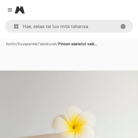
Magnific
Close menu
Hae ku
Kotiin
/
Kuvapankki
/
Valokuvat
/
Pinoon asetetut valk…