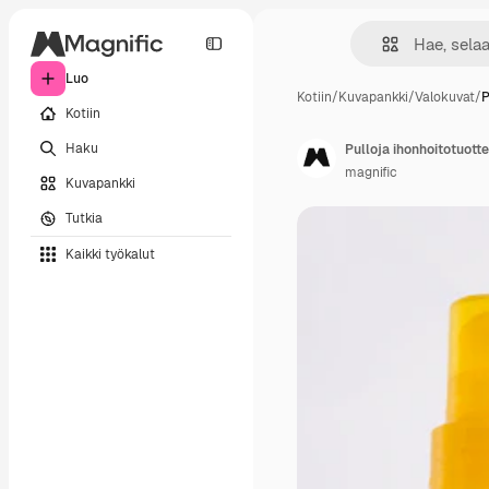
Luo
Kotiin
/
Kuvapankki
/
Valokuvat
/
P
Kotiin
Haku
Pulloja ihonhoitotuotte
magnific
Kuvapankki
Tutkia
Kaikki työkalut