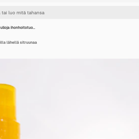
ulloja ihonhoitotuo…
illa lähellä sitruunaa