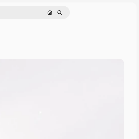
Hae kuvan perusteella
Haku