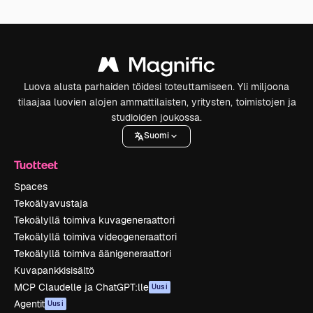
Luova alusta parhaiden töidesi toteuttamiseen. Yli miljoona
tilaajaa luovien alojen ammattilaisten, yritysten, toimistojen ja
studioiden joukossa.
Suomi
Tuotteet
Spaces
Tekoälyavustaja
Tekoälyllä toimiva kuvageneraattori
Tekoälyllä toimiva videogeneraattori
Tekoälyllä toimiva äänigeneraattori
Kuvapankkisisältö
MCP Claudelle ja ChatGPT:lle
Uusi
Agentit
Uusi