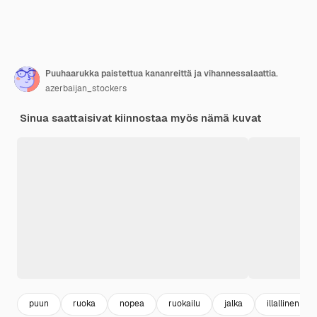
Puuhaarukka paistettua kananreittä ja vihannessalaattia.
azerbaijan_stockers
Sinua saattaisivat kiinnostaa myös nämä kuvat
puun
ruoka
nopea
ruokailu
jalka
illallinen