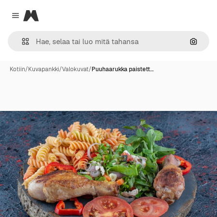
Magnific
Close menu
Hae ku
Kotiin
/
Kuvapankki
/
Valokuvat
/
Puuhaarukka paistett…