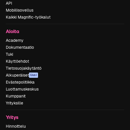
API
Mobiilisovellus
Kaikki Magnific-työkalut
Aloita
Academy
Dokumentaatio
Tuki
Käyttöehdot
Tietosuojakäytäntö
Alkuperäiset
Uusi
Evästepolitiikka
Luottamuskeskus
Kumppanit
Yrityksille
Yritys
Hinnoittelu