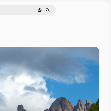
Hae kuvan perusteella
Haku