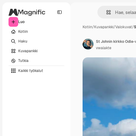
Luo
Kotiin
/
Kuvapankki
/
Valokuvat
/
S
Kotiin
Haku
St Johnin kirkko Odle-
vwalakte
Kuvapankki
Tutkia
Kaikki työkalut