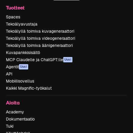
Tuotteet
Spaces
Tekoälyavustaja
Tekoälyllä toimiva kuvageneraattori
Tekoälyllä toimiva videogeneraattori
Tekoälyllä toimiva äänigeneraattori
Kuvapankkisisältö
MCP Claudelle ja ChatGPT:lle
Uusi
Agentit
Uusi
API
Mobiilisovellus
Kaikki Magnific-työkalut
Aloita
Academy
Dokumentaatio
Tuki