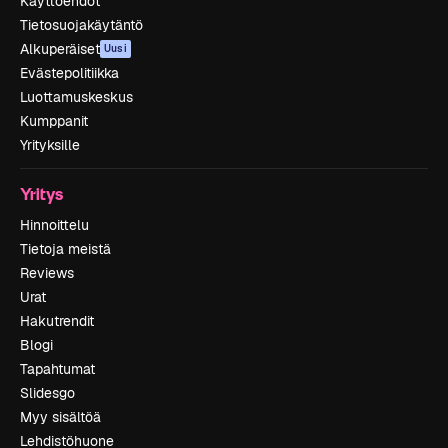
Käyttöehdot
Tietosuojakäytäntö
Alkuperäiset
Uusi
Evästepolitiikka
Luottamuskeskus
Kumppanit
Yrityksille
Yritys
Hinnoittelu
Tietoja meistä
Reviews
Urat
Hakutrendit
Blogi
Tapahtumat
Slidesgo
Myy sisältöä
Lehdistöhuone