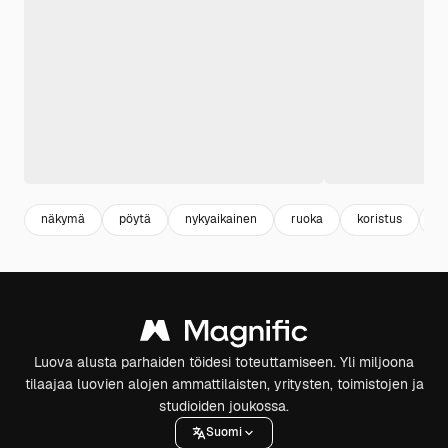
näkymä
pöytä
nykyaikainen
ruoka
koristus
yl
Luova alusta parhaiden töidesi toteuttamiseen. Yli miljoona
tilaajaa luovien alojen ammattilaisten, yritysten, toimistojen ja
studioiden joukossa.
Suomi