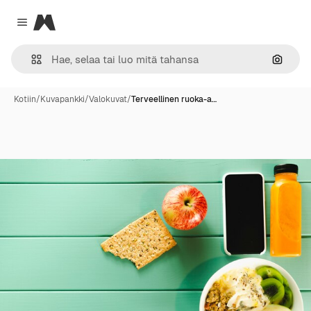
Magnific
Close menu
Hae ku
Kotiin
/
Kuvapankki
/
Valokuvat
/
Terveellinen ruoka-a…