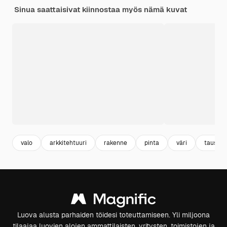
Sinua saattaisivat kiinnostaa myös nämä kuvat
valo
arkkitehtuuri
rakenne
pinta
väri
tausta
Luova alusta parhaiden töidesi toteuttamiseen. Yli miljoona
tilaajaa luovien alojen ammattilaisten, yritysten, toimistojen ja