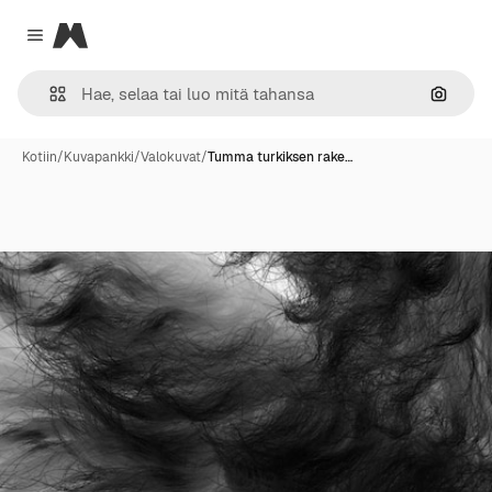
Magnific
Close menu
Hae ku
Kotiin
/
Kuvapankki
/
Valokuvat
/
Tumma turkiksen rake…