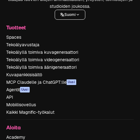
studioiden joukossa.
Suomi
Tuotteet
Spaces
Tekoälyavustaja
Tekoälyllä toimiva kuvageneraattori
Tekoälyllä toimiva videogeneraattori
Tekoälyllä toimiva äänigeneraattori
Kuvapankkisisältö
MCP Claudelle ja ChatGPT:lle
Uusi
Agentit
Uusi
API
Mobiilisovellus
Kaikki Magnific-työkalut
Aloita
Academy