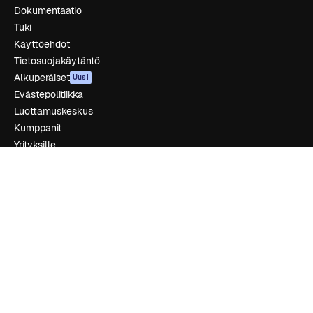
Dokumentaatio
Tuki
Käyttöehdot
Tietosuojakäytäntö
Alkuperäiset
Uusi
Evästepolitiikka
Luottamuskeskus
Kumppanit
Yrityksille
Yritys
Hinnoittelu
Tietoja meistä
Reviews
Urat
Hakutrendit
Blogi
Tapahtumat