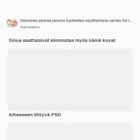
Valkoinen pyöreä jalusta tuotteiden sijoittamista varten 3d-renderöitynä taustana
mamewmy
Sinua saattaisivat kiinnostaa myös nämä kuvat
Aiheeseen liittyvä PSD