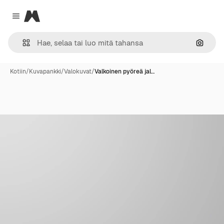
Magnific
Close menu
Hae ku
Kotiin
/
Kuvapankki
/
Valokuvat
/
Valkoinen pyöreä jal…