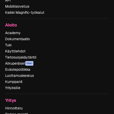
API
Mobiilisovellus
Kaikki Magnific-työkalut
Aloita
Academy
Dokumentaatio
Tuki
Käyttöehdot
Tietosuojakäytäntö
Alkuperäiset
Uusi
Evästepolitiikka
Luottamuskeskus
Kumppanit
Yrityksille
Yritys
Hinnoittelu