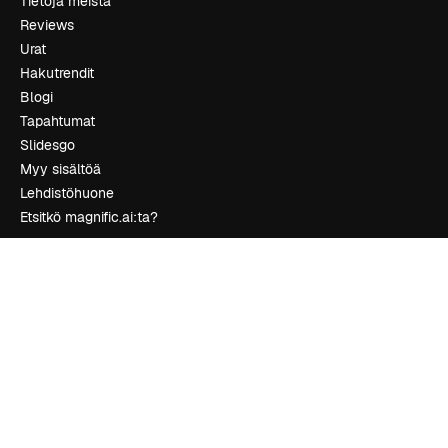
Tietoja meistä
Reviews
Urat
Hakutrendit
Blogi
Tapahtumat
Slidesgo
Myy sisältöä
Lehdistöhuone
Etsitkö magnific.ai:ta?
Ota yhteyttä
Asiakastuki
Instagram
YouTube
LinkedIn
TikTok
Discord
X