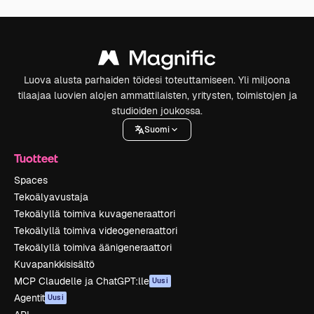
Luova alusta parhaiden töidesi toteuttamiseen. Yli miljoona
tilaajaa luovien alojen ammattilaisten, yritysten, toimistojen ja
studioiden joukossa.
Suomi
Tuotteet
Spaces
Tekoälyavustaja
Tekoälyllä toimiva kuvageneraattori
Tekoälyllä toimiva videogeneraattori
Tekoälyllä toimiva äänigeneraattori
Kuvapankkisisältö
MCP Claudelle ja ChatGPT:lle
Uusi
Agentit
Uusi