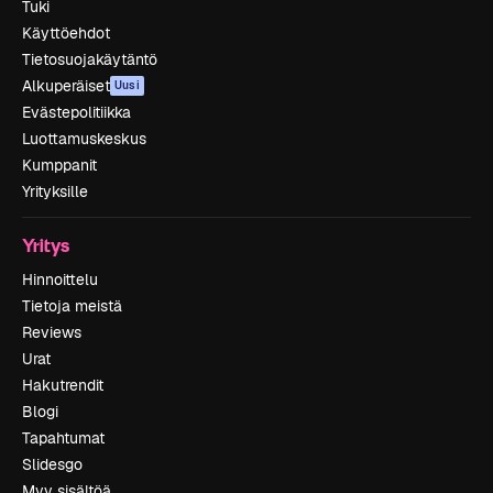
Tuki
Käyttöehdot
Tietosuojakäytäntö
Alkuperäiset
Uusi
Evästepolitiikka
Luottamuskeskus
Kumppanit
Yrityksille
Yritys
Hinnoittelu
Tietoja meistä
Reviews
Urat
Hakutrendit
Blogi
Tapahtumat
Slidesgo
Myy sisältöä