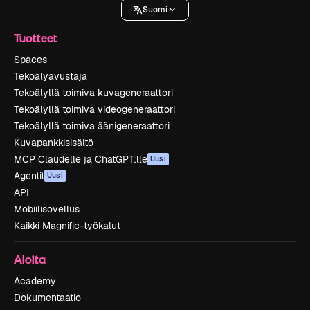
Suomi
Tuotteet
Spaces
Tekoälyavustaja
Tekoälyllä toimiva kuvageneraattori
Tekoälyllä toimiva videogeneraattori
Tekoälyllä toimiva äänigeneraattori
Kuvapankkisisältö
MCP Claudelle ja ChatGPT:lle
Uusi
Agentit
Uusi
API
Mobiilisovellus
Kaikki Magnific-työkalut
Aloita
Academy
Dokumentaatio