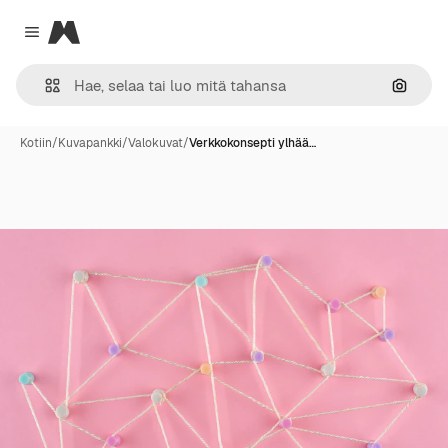
Magnific
Close menu
Hae ku
Kotiin
/
Kuvapankki
/
Valokuvat
/
Verkkokonsepti ylhää…