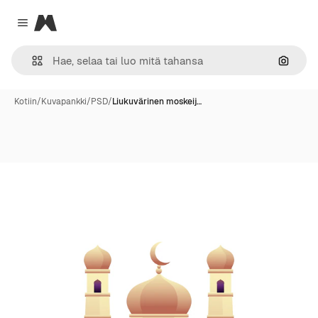
Magnific
Close menu
Hae ku
Kotiin
/
Kuvapankki
/
PSD
/
Liukuvärinen moskeij…