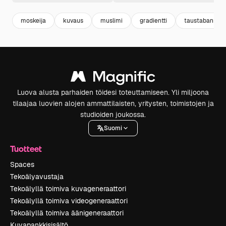
moskeija
kuvaus
muslimi
gradientti
taustabanner
Luova alusta parhaiden töidesi toteuttamiseen. Yli miljoona
tilaajaa luovien alojen ammattilaisten, yritysten, toimistojen ja
studioiden joukossa.
Suomi
Tuotteet
Spaces
Tekoälyavustaja
Tekoälyllä toimiva kuvageneraattori
Tekoälyllä toimiva videogeneraattori
Tekoälyllä toimiva äänigeneraattori
Kuvapankkisisältö