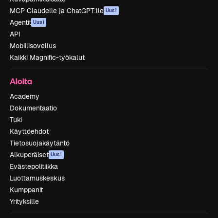
MCP Claudelle ja ChatGPT:lle
Uusi
Agentit
Uusi
API
Mobiilisovellus
Kaikki Magnific-työkalut
Aloita
Academy
Dokumentaatio
Tuki
Käyttöehdot
Tietosuojakäytäntö
Alkuperäiset
Uusi
Evästepolitiikka
Luottamuskeskus
Kumppanit
Yrityksille