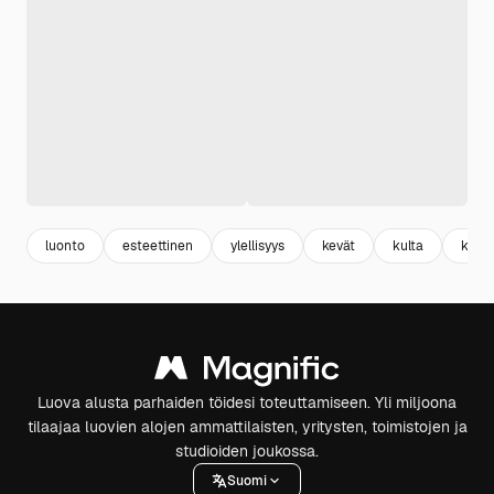
luonto
esteettinen
ylellisyys
kevät
kulta
kukk
Luova alusta parhaiden töidesi toteuttamiseen. Yli miljoona
tilaajaa luovien alojen ammattilaisten, yritysten, toimistojen ja
studioiden joukossa.
Suomi