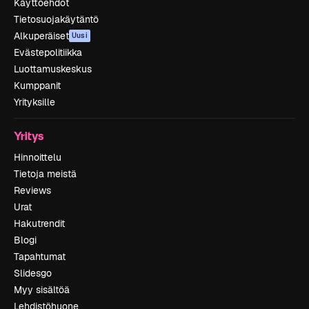
Käyttöehdot
Tietosuojakäytäntö
Alkuperäiset
Uusi
Evästepolitiikka
Luottamuskeskus
Kumppanit
Yrityksille
Yritys
Hinnoittelu
Tietoja meistä
Reviews
Urat
Hakutrendit
Blogi
Tapahtumat
Slidesgo
Myy sisältöä
Lehdistöhuone