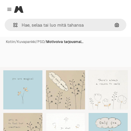
Magnific
Close menu
Hae ku
Kotiin
/
Kuvapankki
/
PSD
/
Motivoiva tarjousmal…