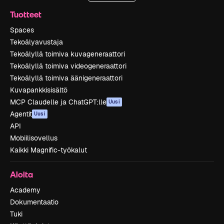
Tuotteet
Spaces
Tekoälyavustaja
Tekoälyllä toimiva kuvageneraattori
Tekoälyllä toimiva videogeneraattori
Tekoälyllä toimiva äänigeneraattori
Kuvapankkisisältö
MCP Claudelle ja ChatGPT:lle
Uusi
Agentit
Uusi
API
Mobiilisovellus
Kaikki Magnific-työkalut
Aloita
Academy
Dokumentaatio
Tuki