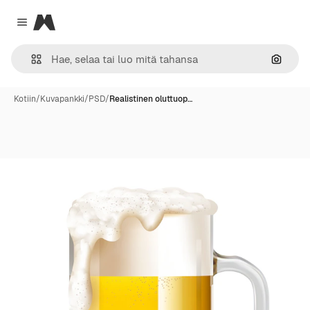
Magnific
Close menu
Hae ku
Kotiin
/
Kuvapankki
/
PSD
/
Realistinen oluttuop…