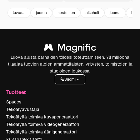
kuvaus
juoma
nesteinen
alkoholi
juoma
biiri
Luova alusta parhaiden töidesi toteuttamiseen. Yli miljoona
tilaajaa luovien alojen ammattilaisten, yritysten, toimistojen ja
studioiden joukossa.
Suomi
Tuotteet
Spaces
Tekoälyavustaja
Tekoälyllä toimiva kuvageneraattori
Tekoälyllä toimiva videogeneraattori
Tekoälyllä toimiva äänigeneraattori
Kuvapankkisisältö