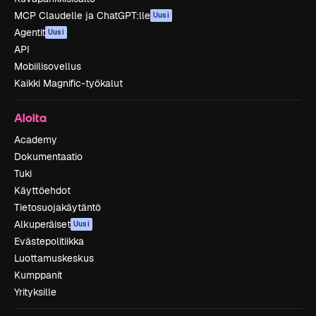
MCP Claudelle ja ChatGPT:lle
Uusi
Agentit
Uusi
API
Mobiilisovellus
Kaikki Magnific-työkalut
Aloita
Academy
Dokumentaatio
Tuki
Käyttöehdot
Tietosuojakäytäntö
Alkuperäiset
Uusi
Evästepolitiikka
Luottamuskeskus
Kumppanit
Yrityksille