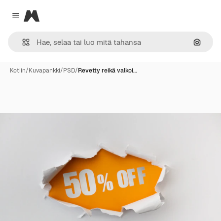
Magnific
Close menu
Hae ku
Kotiin
/
Kuvapankki
/
PSD
/
Revetty reikä valkoi…