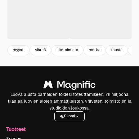
myynti
vihreä
liiketoiminta
merkki
tausta
mu
Luova alusta parhaiden töidesi toteuttamiseen. Yli miljoona
tilaajaa luovien alojen ammattilaisten, yritysten, toimistojen ja
studioiden joukossa.
Suomi
Tuotteet
Spaces