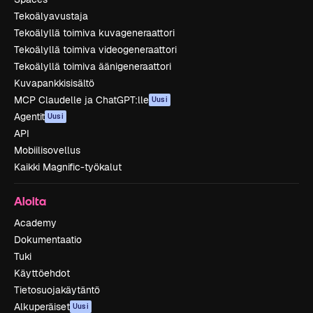
Tekoälyavustaja
Tekoälyllä toimiva kuvageneraattori
Tekoälyllä toimiva videogeneraattori
Tekoälyllä toimiva äänigeneraattori
Kuvapankkisisältö
MCP Claudelle ja ChatGPT:lle
Uusi
Agentit
Uusi
API
Mobiilisovellus
Kaikki Magnific-työkalut
Aloita
Academy
Dokumentaatio
Tuki
Käyttöehdot
Tietosuojakäytäntö
Alkuperäiset
Uusi