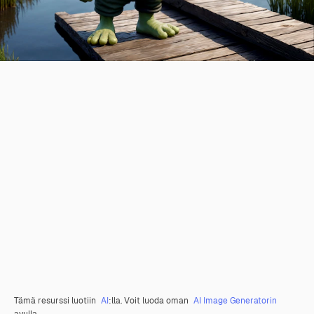
Tämä resurssi luotiin
AI
:lla. Voit luoda oman
AI Image Generatorin
avulla