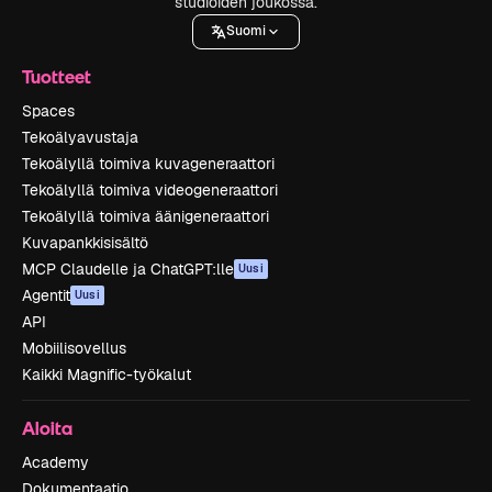
studioiden joukossa.
Suomi
Tuotteet
Spaces
Tekoälyavustaja
Tekoälyllä toimiva kuvageneraattori
Tekoälyllä toimiva videogeneraattori
Tekoälyllä toimiva äänigeneraattori
Kuvapankkisisältö
MCP Claudelle ja ChatGPT:lle
Uusi
Agentit
Uusi
API
Mobiilisovellus
Kaikki Magnific-työkalut
Aloita
Academy
Dokumentaatio