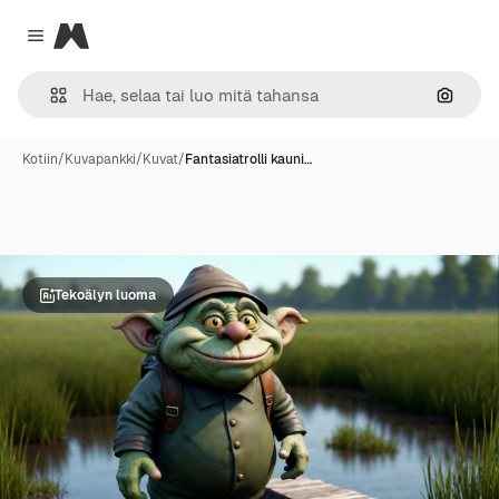
Magnific
Close menu
Hae ku
Kotiin
/
Kuvapankki
/
Kuvat
/
Fantasiatrolli kauni…
Tekoälyn luoma