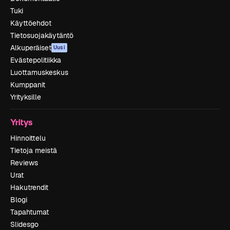
Tuki
Käyttöehdot
Tietosuojakäytäntö
Alkuperäiset
Uusi
Evästepolitiikka
Luottamuskeskus
Kumppanit
Yrityksille
Yritys
Hinnoittelu
Tietoja meistä
Reviews
Urat
Hakutrendit
Blogi
Tapahtumat
Slidesgo