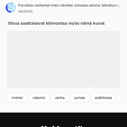
Parrakas vanhempi mies rukoilee Jumalaa ulkona, tekoälyn luoma
vecstock
Sinua saattaisivat kiinnostaa myös nämä kuvat
miehet
uskonto
vanha
jumala
sisätiloissa
ra