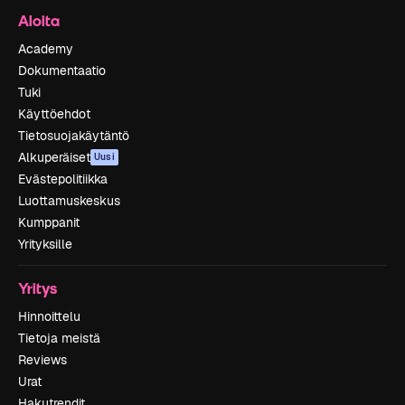
Aloita
Academy
Dokumentaatio
Tuki
Käyttöehdot
Tietosuojakäytäntö
Alkuperäiset
Uusi
Evästepolitiikka
Luottamuskeskus
Kumppanit
Yrityksille
Yritys
Hinnoittelu
Tietoja meistä
Reviews
Urat
Hakutrendit