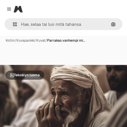
Magnific
Close menu
Hae ku
Kotiin
/
Kuvapankki
/
Kuvat
/
Parrakas vanhempi mi…
Tekoälyn luoma