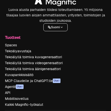
Luova alusta parhaiden töidesi toteuttamiseen. Yli miljoona
tilaajaa luovien alojen ammattilaisten, yritysten, toimistojen ja
studioiden joukossa.
Suomi
Tuotteet
Spaces
Tekoälyavustaja
Tekoälyllä toimiva kuvageneraattori
Tekoälyllä toimiva videogeneraattori
Tekoälyllä toimiva äänigeneraattori
Kuvapankkisisältö
MCP Claudelle ja ChatGPT:lle
Uusi
Agentit
Uusi
API
Mobiilisovellus
Kaikki Magnific-työkalut