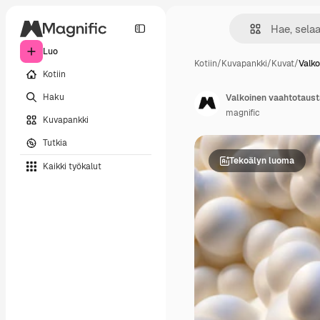
Luo
Kotiin
/
Kuvapankki
/
Kuvat
/
Valk
Kotiin
Haku
Valkoinen vaahtotaust
magnific
Kuvapankki
Tutkia
Tekoälyn luoma
Kaikki työkalut