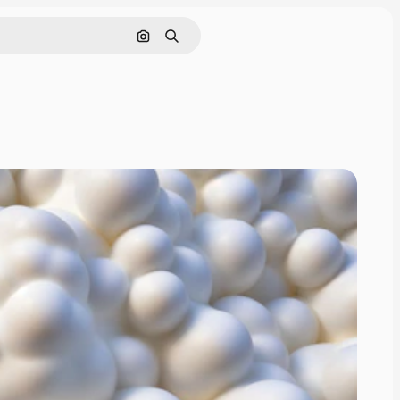
Hae kuvan perusteella
Haku