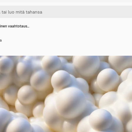
oinen vaahtotaus…
a