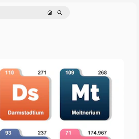
Hae kuvan perusteella
Haku