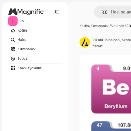
Luo
Kotiin
/
Kuvapankki
/
Vektorit
/
20
Kotiin
Haku
20 alkuaineiden jaksol
flatart
Kuvapankki
Tutkia
Kaikki työkalut