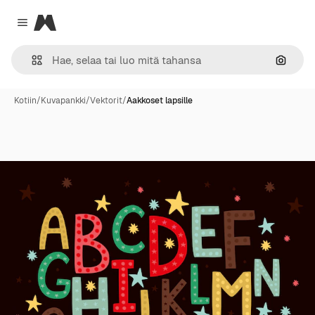
Magnific
Close menu
Hae ku
Kotiin
/
Kuvapankki
/
Vektorit
/
Aakkoset lapsille