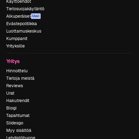
Käyttöehdot
Tietosuojakäytäntö
Alkuperäiset
Uusi
Evästepolitiikka
Luottamuskeskus
Kumppanit
Yrityksille
Yritys
Hinnoittelu
Tietoja meistä
Reviews
Urat
Hakutrendit
Blogi
Tapahtumat
Slidesgo
Myy sisältöä
Lehdistöhuone