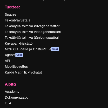
Tuotteet
Spaces
Tekoälyavustaja
Tekoälyllä toimiva kuvageneraattori
Tekoälyllä toimiva videogeneraattori
Tekoälyllä toimiva äänigeneraattori
Kuvapankkisisältö
MCP Claudelle ja ChatGPT:lle
Uusi
Agentit
Uusi
API
Mobiilisovellus
Kaikki Magnific-työkalut
Aloita
Academy
Dokumentaatio
Tuki