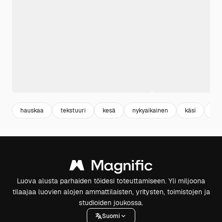
hauskaa
tekstuuri
kesä
nykyaikainen
käsi
fon
Luova alusta parhaiden töidesi toteuttamiseen. Yli miljoona
tilaajaa luovien alojen ammattilaisten, yritysten, toimistojen ja
studioiden joukossa.
Suomi