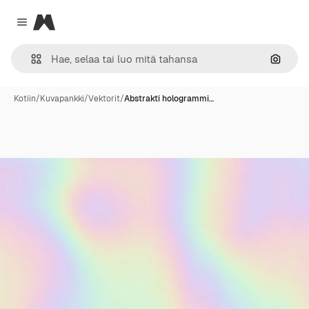
Magnific
Close menu
Hae ku
Kotiin
/
Kuvapankki
/
Vektorit
/
Abstrakti hologrammi…