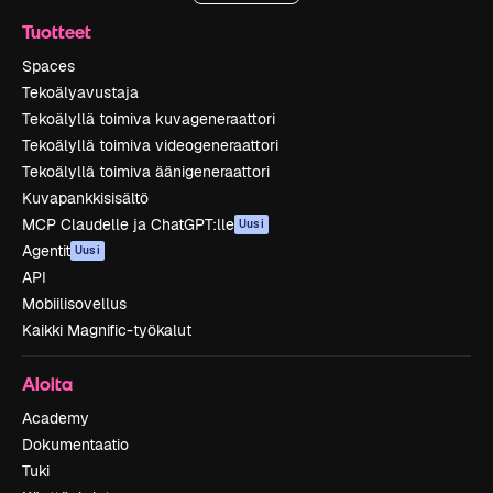
Tuotteet
Spaces
Tekoälyavustaja
Tekoälyllä toimiva kuvageneraattori
Tekoälyllä toimiva videogeneraattori
Tekoälyllä toimiva äänigeneraattori
Kuvapankkisisältö
MCP Claudelle ja ChatGPT:lle
Uusi
Agentit
Uusi
API
Mobiilisovellus
Kaikki Magnific-työkalut
Aloita
Academy
Dokumentaatio
Tuki