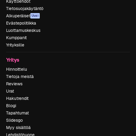
Käyttöehdot
Tietosuojakäytäntö
Alkuperäiset
Uusi
Evästepolitiikka
Luottamuskeskus
Kumppanit
Yrityksille
Yritys
Hinnoittelu
Tietoja meistä
Reviews
Urat
Hakutrendit
Blogi
Tapahtumat
Slidesgo
Myy sisältöä
Lehdistöhuone