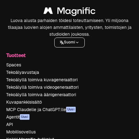
Luova alusta parhaiden töidesi toteuttamiseen. Yli miljoona
tilaajaa luovien alojen ammattilaisten, yritysten, toimistojen ja
studioiden joukossa.
Suomi
Tuotteet
Spaces
Tekoälyavustaja
Tekoälyllä toimiva kuvageneraattori
Tekoälyllä toimiva videogeneraattori
Tekoälyllä toimiva äänigeneraattori
Kuvapankkisisältö
MCP Claudelle ja ChatGPT:lle
Uusi
Agentit
Uusi
API
Mobiilisovellus