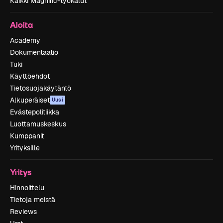
Kaikki Magnific-työkalut
Aloita
Academy
Dokumentaatio
Tuki
Käyttöehdot
Tietosuojakäytäntö
Alkuperäiset
Uusi
Evästepolitiikka
Luottamuskeskus
Kumppanit
Yrityksille
Yritys
Hinnoittelu
Tietoja meistä
Reviews