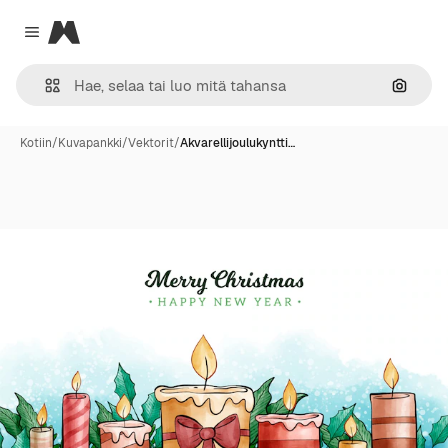
Magnific
Close menu
Hae ku
Kotiin
/
Kuvapankki
/
Vektorit
/
Akvarellijoulukyntti…