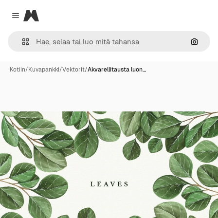
Magnific
Close menu
Hae ku
Kotiin
/
Kuvapankki
/
Vektorit
/
Akvarellitausta luon…