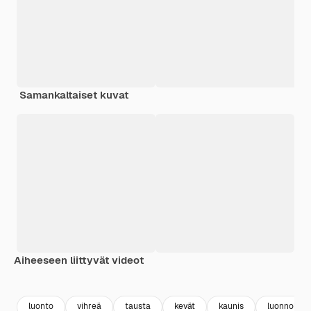
Samankaltaiset kuvat
Aiheeseen liittyvät videot
Premium
Premium
Premium
Premium
Tekoälyn l
luonto
vihreä
tausta
kevät
kaunis
luonnolline