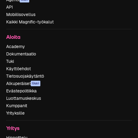
API
Mobiilisovellus
Kaikki Magnific-työkalut
Aloita
Academy
Dokumentaatio
Tuki
Käyttöehdot
Tietosuojakäytäntö
Alkuperäiset
Uusi
Evästepolitiikka
Luottamuskeskus
Kumppanit
Yrityksille
Yritys
Hinnoittelu