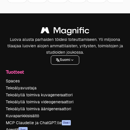
Luova alusta parhaiden töidesi toteuttamiseen. Yli miljoona
tilaajaa luovien alojen ammattilaisten, yritysten, toimistojen ja
studioiden joukossa.
Suomi
Tuotteet
Spaces
Tekoälyavustaja
Tekoälyllä toimiva kuvageneraattori
Tekoälyllä toimiva videogeneraattori
Tekoälyllä toimiva äänigeneraattori
Kuvapankkisisältö
MCP Claudelle ja ChatGPT:lle
Uusi
Agentit
Uusi