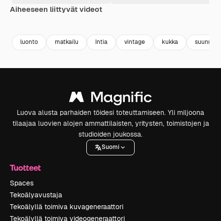
Aiheeseen liittyvät videot
Premium
Premium
Tekoälyn luoma
Premium
Premium
Tekoälyn l
luonto
matkailu
Intia
vintage
kukka
suunnitte
Luova alusta parhaiden töidesi toteuttamiseen. Yli miljoona
tilaajaa luovien alojen ammattilaisten, yritysten, toimistojen ja
studioiden joukossa.
Suomi
Tuotteet
Spaces
Tekoälyavustaja
Tekoälyllä toimiva kuvageneraattori
Tekoälyllä toimiva videogeneraattori