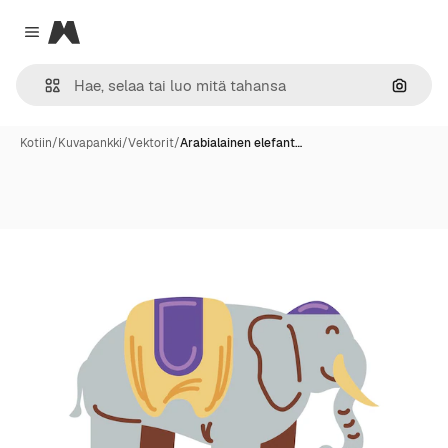
Magnific
Close menu
Hae ku
Kotiin
/
Kuvapankki
/
Vektorit
/
Arabialainen elefant…