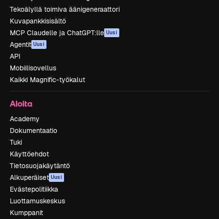
Tekoälyllä toimiva äänigeneraattori
Kuvapankkisisältö
MCP Claudelle ja ChatGPT:lle
Uusi
Agentit
Uusi
API
Mobiilisovellus
Kaikki Magnific-työkalut
Aloita
Academy
Dokumentaatio
Tuki
Käyttöehdot
Tietosuojakäytäntö
Alkuperäiset
Uusi
Evästepolitiikka
Luottamuskeskus
Kumppanit