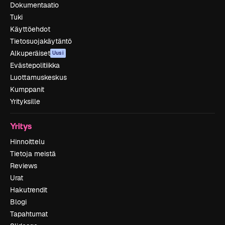
Dokumentaatio
Tuki
Käyttöehdot
Tietosuojakäytäntö
Alkuperäiset
Uusi
Evästepolitiikka
Luottamuskeskus
Kumppanit
Yrityksille
Yritys
Hinnoittelu
Tietoja meistä
Reviews
Urat
Hakutrendit
Blogi
Tapahtumat