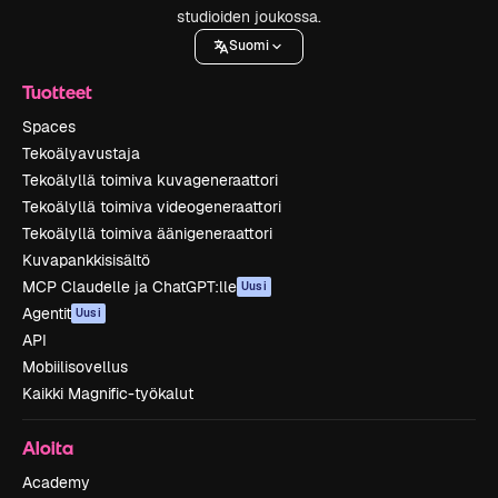
studioiden joukossa.
Suomi
Tuotteet
Spaces
Tekoälyavustaja
Tekoälyllä toimiva kuvageneraattori
Tekoälyllä toimiva videogeneraattori
Tekoälyllä toimiva äänigeneraattori
Kuvapankkisisältö
MCP Claudelle ja ChatGPT:lle
Uusi
Agentit
Uusi
API
Mobiilisovellus
Kaikki Magnific-työkalut
Aloita
Academy