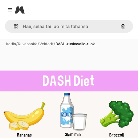
Magnific
Close menu
Hae ku
Kotiin
/
Kuvapankki
/
Vektorit
/
DASH-ruokavalio-ruok…