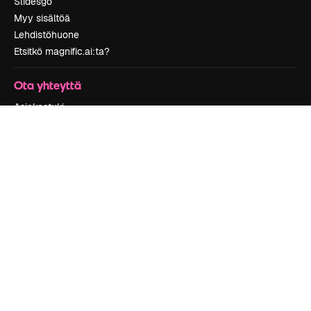
Slidesgo
Myy sisältöä
Lehdistöhuone
Etsitkö magnific.ai:ta?
Ota yhteyttä
Asiakastuki
Instagram
YouTube
LinkedIn
TikTok
Discord
X
Reddit
Copyright © 2010-
2026
Freepik Company S.L.U.
Kaikki oikeudet
pidätetään
.