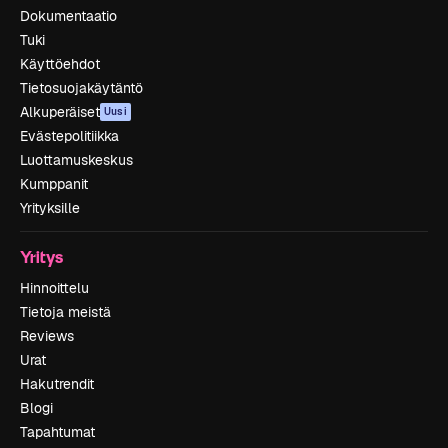
Dokumentaatio
Tuki
Käyttöehdot
Tietosuojakäytäntö
Alkuperäiset
Uusi
Evästepolitiikka
Luottamuskeskus
Kumppanit
Yrityksille
Yritys
Hinnoittelu
Tietoja meistä
Reviews
Urat
Hakutrendit
Blogi
Tapahtumat