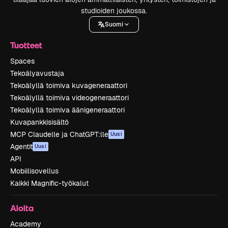
studioiden joukossa.
Suomi
Tuotteet
Spaces
Tekoälyavustaja
Tekoälyllä toimiva kuvageneraattori
Tekoälyllä toimiva videogeneraattori
Tekoälyllä toimiva äänigeneraattori
Kuvapankkisisältö
MCP Claudelle ja ChatGPT:lle
Uusi
Agentit
Uusi
API
Mobiilisovellus
Kaikki Magnific-työkalut
Aloita
Academy