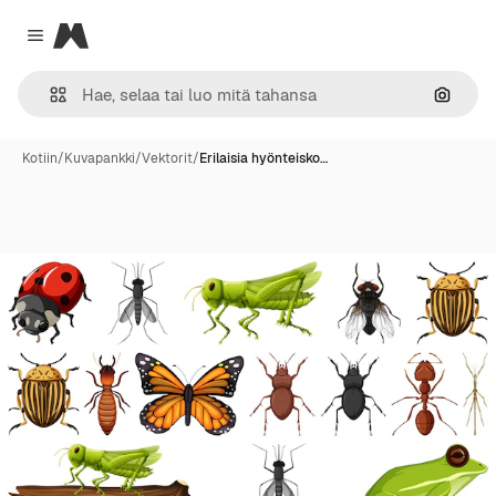
Magnific
Close menu
Hae ku
Kotiin
/
Kuvapankki
/
Vektorit
/
Erilaisia hyönteisko…