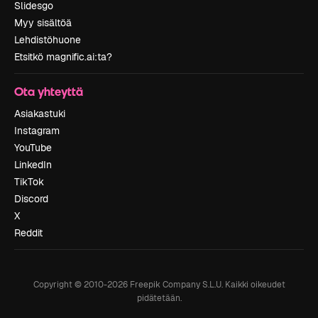
Slidesgo
Myy sisältöä
Lehdistöhuone
Etsitkö magnific.ai:ta?
Ota yhteyttä
Asiakastuki
Instagram
YouTube
LinkedIn
TikTok
Discord
X
Reddit
Copyright © 2010-
2026
Freepik Company S.L.U.
Kaikki oikeudet
pidätetään
.