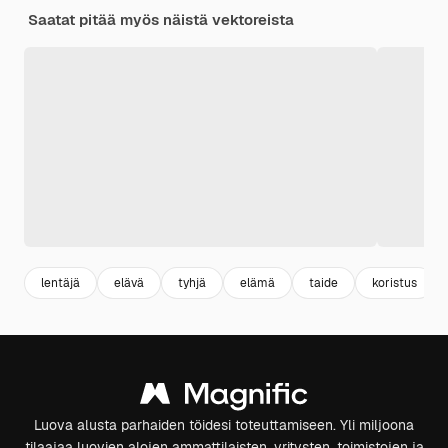
Saatat pitää myös näistä vektoreista
lentäjä
elävä
tyhjä
elämä
taide
koristus
Luova alusta parhaiden töidesi toteuttamiseen. Yli miljoona
tilaajaa luovien alojen ammattilaisten, yritysten, toimistojen ja